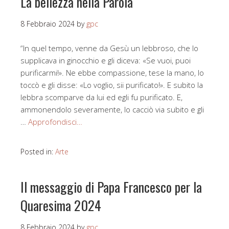
La bellezza nella Parola
8 Febbraio 2024
by
gpc
“In quel tempo, venne da Gesù un lebbroso, che lo
supplicava in ginocchio e gli diceva: «Se vuoi, puoi
purificarmi!». Ne ebbe compassione, tese la mano, lo
toccò e gli disse: «Lo voglio, sii purificato!». E subito la
lebbra scomparve da lui ed egli fu purificato. E,
ammonendolo severamente, lo cacciò via subito e gli
…
Approfondisci…
Posted in:
Arte
Il messaggio di Papa Francesco per la
Quaresima 2024
8 Febbraio 2024
by
gpc