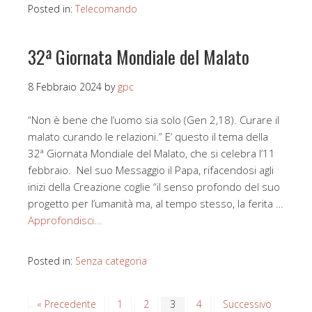
Posted in:
Telecomando
32ª Giornata Mondiale del Malato
8 Febbraio 2024
by
gpc
“Non è bene che l’uomo sia solo (Gen 2,18). Curare il
malato curando le relazioni.” E’ questo il tema della
32ª Giornata Mondiale del Malato, che si celebra l’11
febbraio. Nel suo Messaggio il Papa, rifacendosi agli
inizi della Creazione coglie “il senso profondo del suo
progetto per l’umanità ma, al tempo stesso, la ferita …
Approfondisci…
Posted in:
Senza categoria
« Precedente
1
2
3
4
Successivo