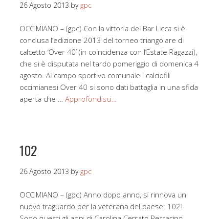
26 Agosto 2013
by
gpc
OCCIMIANO – (gpc) Con la vittoria del Bar Licca si è
conclusa l’edizione 2013 del torneo triangolare di
calcetto ‘Over 40’ (in coincidenza con l’Estate Ragazzi),
che si è disputata nel tardo pomeriggio di domenica 4
agosto. Al campo sportivo comunale i calciofili
occimianesi Over 40 si sono dati battaglia in una sfida
aperta che …
Approfondisci…
102
26 Agosto 2013
by
gpc
OCCIMIANO – (gpc) Anno dopo anno, si rinnova un
nuovo traguardo per la veterana del paese: 102!
Sono questi gli anni di Carolina Cerrato Perracino,