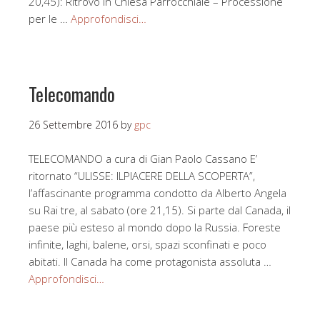
20,45): Ritrovo in Chiesa Parrocchiale – Processione
per le …
Approfondisci…
Telecomando
26 Settembre 2016
by
gpc
TELECOMANDO a cura di Gian Paolo Cassano E’
ritornato “ULISSE: ILPIACERE DELLA SCOPERTA”,
l’affascinante programma condotto da Alberto Angela
su Rai tre, al sabato (ore 21,15). Si parte dal Canada, il
paese più esteso al mondo dopo la Russia. Foreste
infinite, laghi, balene, orsi, spazi sconfinati e poco
abitati. Il Canada ha come protagonista assoluta …
Approfondisci…