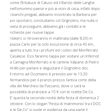
come l’Erbaluce di Caluso ed il Barolo delle Langhe
nell’omonimo paese e poi ai vicini di casa, infatti dopo
i bianchi pregiati, abbiamo incontrato la Barbera per
poi spostarci, concludiamo col Grignolino, ma nulla ci
vieta di proseguire, abbiamo già i contatti e le
richieste per nuove tappe.
I bikers si ritroveranno in mattinata (dalle 8,30) in
piazza Carlo per la ciclo escursione di circa 45 km.,
aperta a tutti, tra i profumi ed i colori del Monferrato
Casalese. Essi faranno tappa per visitare un Infernot
a Camagna Monferrato e le cantine Valpane di Pietro
Arditi per parlare e degustare il Grignolino doc.
Il ritorno ad Occimiano è previsto per le 13,30
fermandosi per il pranzo presso l’antica corte della
villa dei Marchesi da Passano, dove ci sarà la
possibilità di pranzare a 10 € con le ricette De.Co.
E’ questa la seconda novità della festa di domenica 2
ottobre. Con lo slogan “Festa di ‘matrimonio’ tra il DOC
e le De,Co” si vuole in evidenza da una parte il