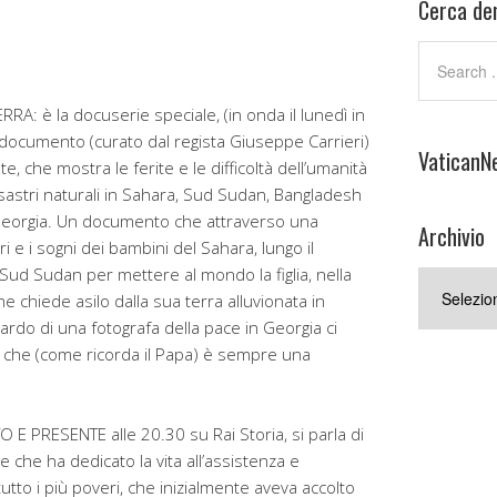
Cerca den
A: è la docuserie speciale, (in onda il lunedì in
documento (curato dal regista Giuseppe Carrieri)
VaticanN
e, che mostra le ferite e le difficoltà dell’umanità
disastri naturali in Sahara, Sud Sudan, Bangladesh
Georgia. Un documento che attraverso una
Archivio
i e i sogni dei bambini del Sahara, lungo il
Sud Sudan per mettere al mondo la figlia, nella
Archivio
e chiede asilo dalla sua terra alluvionata in
rdo di una fotografa della pace in Georgia ci
a che (come ricorda il Papa) è sempre una
E PRESENTE alle 20.30 su Rai Storia, si parla di
che ha dedicato la vita all’assistenza e
tutto i più poveri, che inizialmente aveva accolto