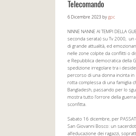
Telecomando
6 Dicembre 2023
by
gpc
NINNE NANNE AI TEMPI DELLA GUERR
seconda serata) su Tv 2000, un 
di grande attualità, ed emozionant
nelle zone colpite da conflitti o 
e Repubblica democratica della 
spedizione irregolare tra i desider
percorso di una donna incinta in 
rotta complessa di una famiglia ch
Bangladesh, passando per lo sgua
mostra tutto l’orrore della guerr
sconfitta.
Sabato 16 dicembre, per PASSATO 
San Giovanni Bosco: un sacerdote 
all’educazione dei ragazzi, soprat