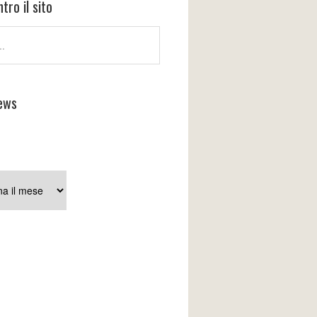
tro il sito
ews