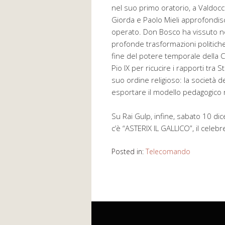
nel suo primo oratorio, a Valdocco
Giorda e Paolo Mieli approfondisco
operato. Don Bosco ha vissuto neg
profonde trasformazioni politiche e
fine del potere temporale della C
Pio IX per ricucire i rapporti tra
suo ordine religioso: la società de
esportare il modello pedagogico 
Su Rai Gulp, infine, sabato 10 di
c’è “ASTERIX IL GALLICO”, il celeb
Posted in:
Telecomando