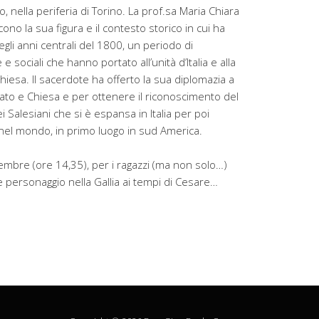
, nella periferia di Torino. La prof.sa Maria Chiara
no la sua figura e il contesto storico in cui ha
li anni centrali del 1800, un periodo di
 sociali che hanno portato all’unità d’Italia e alla
hiesa. Il sacerdote ha offerto la sua diplomazia a
 Stato e Chiesa e per ottenere il riconoscimento del
i Salesiani che si è espansa in Italia per poi
nel mondo, in primo luogo in sud America.
cembre (ore 14,35), per i ragazzi (ma non solo…)
re personaggio nella Gallia ai tempi di Cesare…