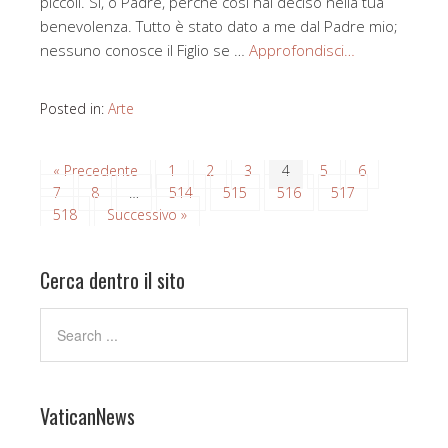
piccoli. Sì, o Padre, perché così hai deciso nella tua
benevolenza. Tutto è stato dato a me dal Padre mio;
nessuno conosce il Figlio se …
Approfondisci…
Posted in:
Arte
« Precedente
1
2
3
4
5
6
7
8
…
514
515
516
517
518
Successivo »
Cerca dentro il sito
VaticanNews