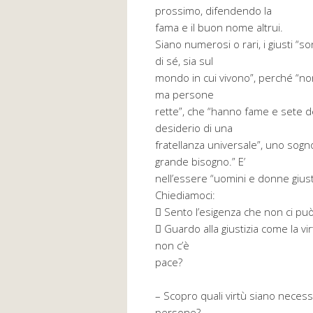
prossimo, difendendo la
fama e il buon nome altrui.
Siano numerosi o rari, i giusti “s
di sé, sia sul
mondo in cui vivono”, perché “no
ma persone
rette”, che “hanno fame e sete del
desiderio di una
fratellanza universale”, uno sogno
grande bisogno.” E’
nell’essere “uomini e donne giusti”
Chiediamoci:
 Sento l’esigenza che non ci pu
 Guardo alla giustizia come la vi
non c’è
pace?
– Scopro quali virtù siano neces
persone?