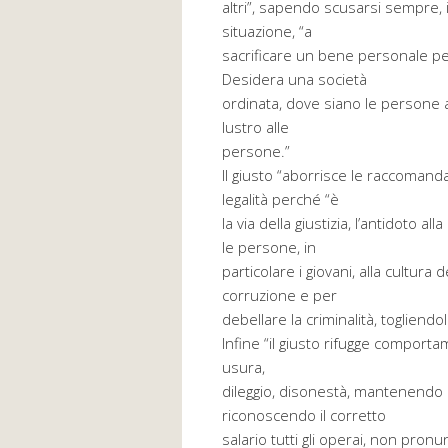
altri”, sapendo scusarsi sempre, i
situazione, “a
sacrificare un bene personale pe
Desidera una società
ordinata, dove siano le persone a
lustro alle
persone.”
Il giusto “aborrisce le raccomand
legalità perché “è
la via della giustizia, l’antidoto 
le persone, in
particolare i giovani, alla cultura d
corruzione e per
debellare la criminalità, togliendol
Infine “il giusto rifugge comportam
usura,
dileggio, disonestà, mantenendo la
riconoscendo il corretto
salario tutti gli operai, non pron