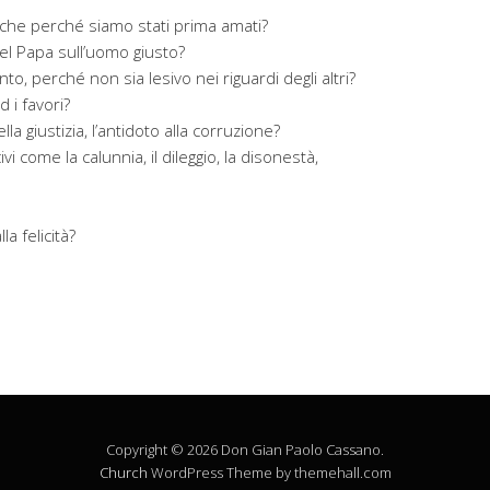
che perché siamo stati prima amati?
del Papa sull’uomo giusto?
o, perché non sia lesivo nei riguardi degli altri?
 i favori?
lla giustizia, l’antidoto alla corruzione?
i come la calunnia, il dileggio, la disonestà,
la felicità?
Copyright © 2026 Don Gian Paolo Cassano.
Church
WordPress Theme by themehall.com