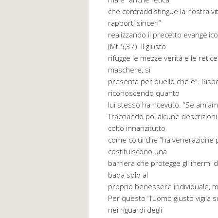
che contraddistingue la nostra vita
rapporti sinceri”
realizzando il precetto evangelico d
(Mt 5,37). Il giusto
rifugge le mezze verità e le retic
maschere, si
presenta per quello che è”. Rispet
riconoscendo quanto
lui stesso ha ricevuto. “Se amia
Tracciando poi alcune descrizioni
colto innanzitutto
come colui che “ha venerazione p
costituiscono una
barriera che protegge gli inermi d
bada solo al
proprio benessere individuale, ma 
Per questo “l’uomo giusto vigila
nei riguardi degli