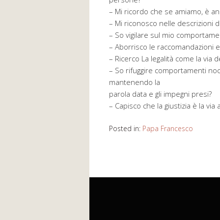
– Mi ricordo che se amiamo, è an
– Mi riconosco nelle descrizioni 
– So vigilare sul mio comportament
– Aborrisco le raccomandazioni ed
– Ricerco La legalità come la via de
– So rifuggire comportamenti nociv
mantenendo la
parola data e gli impegni presi?
– Capisco che la giustizia è la via al
Posted in:
Papa Francesco