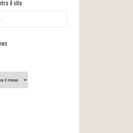
tro il sito
ews