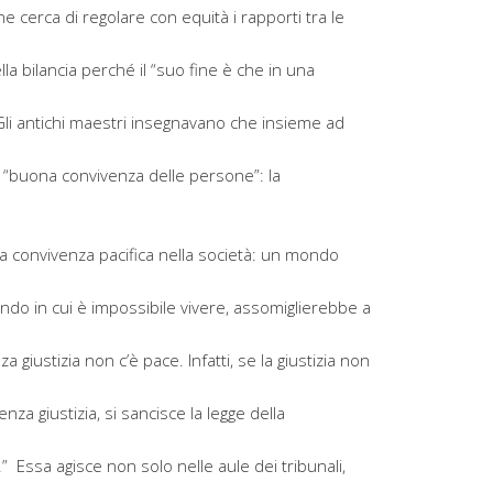
, che cerca di regolare con equità i rapporti tra le
lla bilancia perché il “suo fine è che in una
 Gli antichi maestri insegnavano che insieme ad
a “buona convivenza delle persone”: la
la convivenza pacifica nella società: un mondo
ondo in cui è impossibile vivere, assomiglierebbe a
a giustizia non c’è pace. Infatti, se la giustizia non
enza giustizia, si sancisce la legge della
” Essa agisce non solo nelle aule dei tribunali,