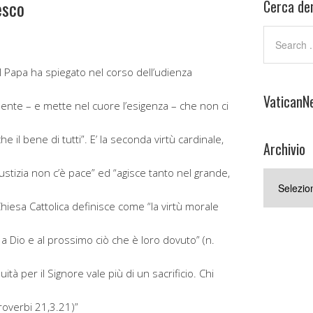
esco
Cerca den
 il Papa ha spiegato nel corso dell’udienza
VaticanN
dente – e mette nel cuore l’esigenza – che non ci
il bene di tutti”. E’ la seconda virtù cardinale,
Archivio
ustizia non c’è pace” ed “agisce tanto nel grande,
Archivio
Chiesa Cattolica definisce come “la virtù morale
a Dio e al prossimo ciò che è loro dovuto” (n.
quità per il Signore vale più di un sacrificio. Chi
Proverbi 21,3.21)”