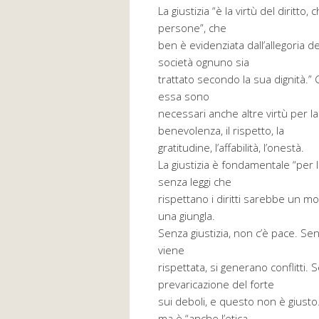
La giustizia “è la virtù del diritto
persone”, che
ben è evidenziata dall’allegoria de
società ognuno sia
trattato secondo la sua dignità.”
essa sono
necessari anche altre virtù per l
benevolenza, il rispetto, la
gratitudine, l’affabilità, l’onestà.
La giustizia è fondamentale “per 
senza leggi che
rispettano i diritti sarebbe un m
una giungla.
Senza giustizia, non c’è pace. Senz
viene
rispettata, si generano conflitti. S
prevaricazione del forte
sui deboli, e questo non è giusto.
ma è “anche l’etica