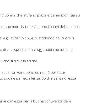
ono uomini che attirano grazia e benedizioni sia su
n sono moralisti che vestono i panni del censore,
la giustizia” (Mt 5,6), custodendo nel cuore “il
, di cui, “specialmente oggi, abbiamo tutti un
 che si trova la felicità.
ò esser un vero bene se non è per tutti?
rtù sociale per eccellenza, poiché senza di essa
sarie con essa per la buona convivenza delle