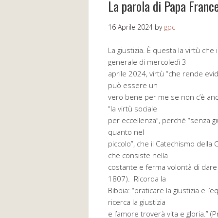
La parola di Papa Franc
16 Aprile 2024
by
gpc
La giustizia. È questa la virtù che
generale di mercoledì 3
aprile 2024, virtù “che rende evi
può essere un
vero bene per me se non c’è anche 
“la virtù sociale
per eccellenza”, perché “senza gi
quanto nel
piccolo”, che il Catechismo della 
che consiste nella
costante e ferma volontà di dare 
1807). Ricorda la
Bibbia: “praticare la giustizia e l’e
ricerca la giustizia
e l’amore troverà vita e gloria.” (