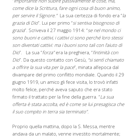
“
importante non subire passivamente le cose, ma,
come dice la Scrittura, fare ogni cosa di buon animo,
per servire il Signore.”
La sua certezza di fondo era “
la
grazia di Dio
”. Lui per primo “
si sentiva bisognoso di
grazia
”. Scriveva il 27 maggio 1914: “
se nel mondo ci
sono buoni e cattivi, i cattivi ci sono perché loro stessi
son diventati cattivi: ma i buoni sono tali con l’aiuto di
Dio
”. La sua “
forza”
era la preghiera, “
l’intimità con
Dio
”. Da questo contatto con Gesù,
“si sentì chiamato
a offrire la sua vita per la pace
”, minata all’epoca dal
divampare del primo conflitto mondiale. Quando il 29
giugno 1919, un amico gli fece visita, lo trovò infatti
molto felice, perché aveva saputo che era stato
firmato il trattato per la fine della guerra. “
La sua
offerta è stata accolta, ed è come se lui presagisca che
il suo compito in terra sia terminato”.
Proprio quella mattina, dopo la S. Messa, mentre
andava da un malato, venne investito mortalmente;