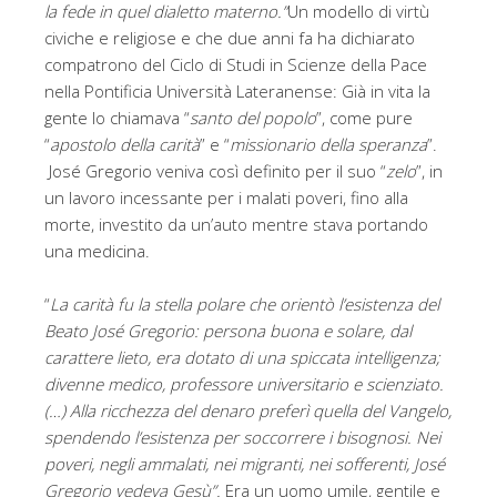
la fede in quel dialetto materno.”
Un modello di virtù
civiche e religiose e che due anni fa ha dichiarato
compatrono del Ciclo di Studi in Scienze della Pace
nella Pontificia Università Lateranense: Già in vita la
gente lo chiamava “
santo del popolo
”, come pure
“
apostolo della carità
” e “
missionario della speranza
”.
José Gregorio veniva così definito per il suo “
zelo
”, in
un lavoro incessante per i malati poveri, fino alla
morte, investito da un’auto mentre stava portando
una medicina.
“
La carità fu la stella polare che orientò l’esistenza del
Beato José Gregorio: persona buona e solare, dal
carattere lieto, era dotato di una spiccata intelligenza;
divenne medico, professore universitario e scienziato.
(…) Alla ricchezza del denaro preferì quella del Vangelo,
spendendo l’esistenza per soccorrere i bisognosi. Nei
poveri, negli ammalati, nei migranti, nei sofferenti, José
Gregorio vedeva Gesù”.
Era un uomo umile, gentile e