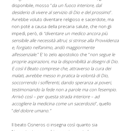
disponibile, mosso “
da un fuoco interiore, dal
desiderio di vivere al servizio di Dio e del prossimo
”.
Avrebbe voluto diventare religioso e sacerdote, ma
non poté a causa della precaria salute, che non gli
impedì, però, di
“diventare un medico ancora più
sensibile alle necessità altrui; si strinse alla Provvidenza
e, forgiato nell’animo, andò maggiormente
all’essenziale
.” E’ lo zelo apostolico che “
non segue le
proprie aspirazioni, ma la disponibilità ai disegni di Dio.
E così il Beato comprese che, attraverso la cura dei
malati, avrebbe messo in pratica la volontà di Dio,
soccorrendo i sofferenti, dando speranza ai poveri,
testimoniando la fede non a parole ma con l’esempio.
Arrivò così – per questa strada interiore – ad
accogliere la medicina come un sacerdozio
”, quello
“
del dolore umano.”
Il beato Cisneros ci insegna così quanto sia