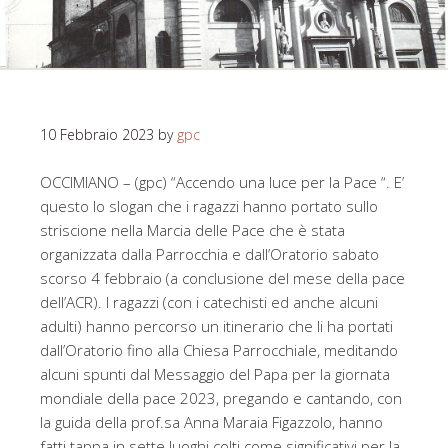
10 Febbraio 2023
by
gpc
OCCIMIANO – (gpc) “Accendo una luce per la Pace “. E’
questo lo slogan che i ragazzi hanno portato sullo
striscione nella Marcia delle Pace che è stata
organizzata dalla Parrocchia e dall’Oratorio sabato
scorso 4 febbraio (a conclusione del mese della pace
dell’ACR). I ragazzi (con i catechisti ed anche alcuni
adulti) hanno percorso un itinerario che li ha portati
dall’Oratorio fino alla Chiesa Parrocchiale, meditando
alcuni spunti dal Messaggio del Papa per la giornata
mondiale della pace 2023, pregando e cantando, con
la guida della prof.sa Anna Maraia Figazzolo, hanno
fatti tappa in sette luoghi colti come significativi per la