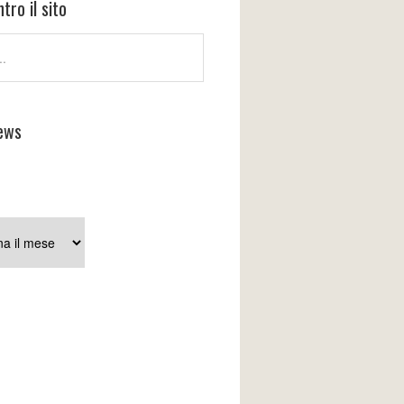
tro il sito
ews