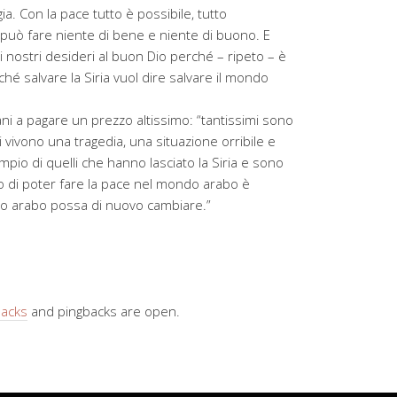
ia. Con la pace tutto è possibile, tutto
i può fare niente di bene e niente di buono. E
i nostri desideri al buon Dio perché – ripeto – è
ché salvare la Siria vuol dire salvare il mondo
ani a pagare un prezzo altissimo: “tantissimi sono
ti vivono una tragedia, una situazione orribile e
io di quelli che hanno lasciato la Siria e sono
do di poter fare la pace nel mondo arabo è
ondo arabo possa di nuovo cambiare.”
backs
and pingbacks are open.