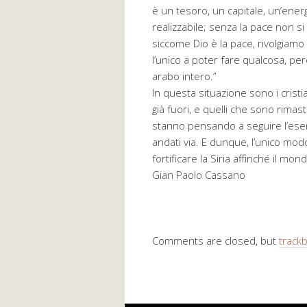
è un tesoro, un capitale, un’energ
realizzabile; senza la pace non s
siccome Dio è la pace, rivolgiamo 
l’unico a poter fare qualcosa, per
arabo intero.”
In questa situazione sono i cristi
già fuori, e quelli che sono rimas
stanno pensando a seguire l’esemp
andati via. E dunque, l’unico mo
fortificare la Siria affinché il m
Gian Paolo Cassano
Comments are closed, but
track