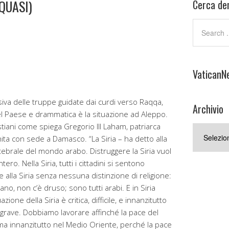
QUASI)
Cerca den
VaticanN
siva delle truppe guidate dai curdi verso Raqqa,
Archivio
el Paese e drammatica è la situazione ad Aleppo.
istiani come spiega Gregorio III Laham, patriarca
Archivio
hita con sede a Damasco. “La Siria – ha detto alla
tebrale del mondo arabo. Distruggere la Siria vuol
ero. Nella Siria, tutti i cittadini si sentono
lla Siria senza nessuna distinzione di religione:
no, non c’è druso; sono tutti arabi. E in Siria
zione della Siria è critica, difficile, e innanzitutto
o grave. Dobbiamo lavorare affinché la pace del
ma innanzitutto nel Medio Oriente, perché la pace