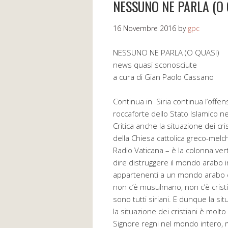
NESSUNO NE PARLA (O 
16 Novembre 2016
by
gpc
NESSUNO NE PARLA (O QUASI)
news quasi sconosciute
a cura di Gian Paolo Cassano
Continua in Siria continua l’offen
roccaforte dello Stato Islamico n
Critica anche la situazione dei cr
della Chiesa cattolica greco-melc
Radio Vaticana – è la colonna ver
dire distruggere il mondo arabo int
appartenenti a un mondo arabo e a
non c’è musulmano, non c’è cristia
sono tutti siriani. E dunque la situa
la situazione dei cristiani è molt
Signore regni nel mondo intero, 