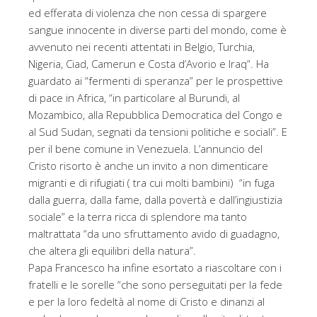
ed efferata di violenza che non cessa di spargere
sangue innocente in diverse parti del mondo, come è
avvenuto nei recenti attentati in Belgio, Turchia,
Nigeria, Ciad, Camerun e Costa d’Avorio e Iraq”. Ha
guardato ai “fermenti di speranza” per le prospettive
di pace in Africa, “in particolare al Burundi, al
Mozambico, alla Repubblica Democratica del Congo e
al Sud Sudan, segnati da tensioni politiche e sociali”. E
per il bene comune in Venezuela. L’annuncio del
Cristo risorto è anche un invito a non dimenticare
migranti e di rifugiati ( tra cui molti bambini) “in fuga
dalla guerra, dalla fame, dalla povertà e dall’ingiustizia
sociale” e la terra ricca di splendore ma tanto
maltrattata “da uno sfruttamento avido di guadagno,
che altera gli equilibri della natura”.
Papa Francesco ha infine esortato a riascoltare con i
fratelli e le sorelle “che sono perseguitati per la fede
e per la loro fedeltà al nome di Cristo e dinanzi al