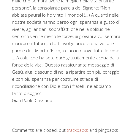
male che sembra avere la meglio nella vita di tante
persone”, la consolante parola del Signore: “Non
abbiate paura! Io ho vinto il mondo! (…) A quanti nelle
nostre società hanno perso ogni speranza e gusto di
vivere, agli anziani sopraffatti che nella solitudine
sentono venire meno le forze, ai giovani a cui sembra
mancare il futuro, a tutti rivolgo ancora una volta le
parole del Risorto: ‘Ecco, io faccio nuove tutte le cose
… A colui che ha sete darò gratuitamente acqua dalla
fonte della vita.’ Questo rassicurante messaggio di
Gesù, aiuti ciascuno di noi a ripartire con più coraggio
e con più speranza per costruire strade di
riconciliazione con Dio e con i fratelli. ne abbiamo
tanto bisogno”.
Gian Paolo Cassano
Comments are closed, but
trackbacks
and pingbacks