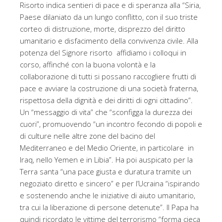
Risorto indica sentieri di pace e di speranza alla “Siria,
Paese dilaniato da un lungo conflitto, con il suo triste
corteo di distruzione, morte, disprezzo del diritto
umanitario e disfacimento della convivenza civile. Alla
potenza del Signore risorto affidiamo i colloqui in
corso, affinché con la buona volontà e la
collaborazione di tutti si possano raccogliere frutti di
pace e avviare la costruzione di una società fraterna,
rispettosa della dignità e dei diritti di ogni cittadino”.
Un “messaggio di vita” che “sconfigga la durezza dei
cuori”, promuovendo “un incontro fecondo di popoli e
di culture nelle altre zone del bacino del
Mediterraneo e del Medio Oriente, in particolare in
Iraq, nello Yemen e in Libia”. Ha poi auspicato per la
Terra santa “una pace giusta e duratura tramite un
negoziato diretto e sincero” e per l’Ucraina “ispirando
e sostenendo anche le iniziative di aiuto umanitario,
tra cui la liberazione di persone detenute”. Il Papa ha
quindi ricordato le vittime del terrorismo “forma cieca