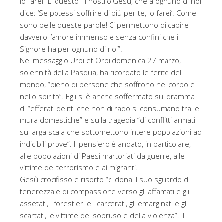
lo farei” E’ questo “il nostro Gesù, che a ognuno di noi
dice: ‘Se potessi soffrire di più per te, lo farei’. Come
sono belle queste parole! Ci permettono di capire
davvero l’amore immenso e senza confini che il
Signore ha per ognuno di noi”.
Nel messaggio Urbi et Orbi domenica 27 marzo,
solennità della Pasqua, ha ricordato le ferite del
mondo, “pieno di persone che soffrono nel corpo e
nello spirito”. Egli si è anche soffermato sul dramma
di “efferati delitti che non di rado si consumano tra le
mura domestiche” e sulla tragedia “di conflitti armati
su larga scala che sottomettono intere popolazioni ad
indicibili prove”. Il pensiero è andato, in particolare,
alle popolazioni di Paesi martoriati da guerre, alle
vittime del terrorismo e ai migranti.
Gesù crocifisso e risorto “ci dona il suo sguardo di
tenerezza e di compassione verso gli affamati e gli
assetati, i forestieri e i carcerati, gli emarginati e gli
scartati, le vittime del sopruso e della violenza”. Il