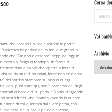
esco
Cerca den
VaticanN
nanti che aprono il cuore e aprono le porte”.
Francesco ha parlato dei milioni di migranti in
Archivio
mando che “Dio non è assente” neppure “oggi in
n mezzo al fango di tendopoli in forma di
Archivio
i rotte marittime e balcaniche, aperte a forza di
chiuse da muri di reticolati, forse non c’è niente
ità” del sorriso stampato sul viso di quegli
o: vieni, puoi stare qui, non ti cacciamo via. Negli
 deportati di Israele di cui parla la Bibbia, rileggendo
anti nostri fratelli che “stanno vivendo in questo
zione di esilio, lontani dalla loro patria, con
le loro case, nel cuore la paura e spesso,