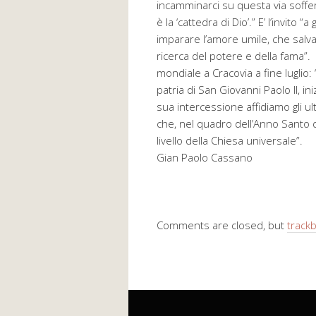
incamminarci su questa via soffer
è la ‘cattedra di Dio’.” E’ l’invito
imparare l’amore umile, che salva e
ricerca del potere e della fama”. A
mondiale a Cracovia a fine luglio
patria di San Giovanni Paolo II, in
sua intercessione affidiamo gli u
che, nel quadro dell’Anno Santo de
livello della Chiesa universale”.
Gian Paolo Cassano
Comments are closed, but
track