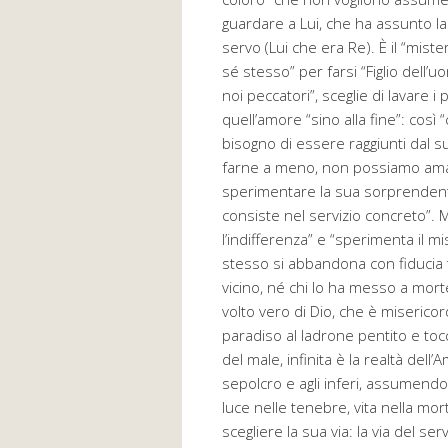
guardare a Lui, che ha assunto la
servo (Lui che era Re). È il “miste
sé stesso” per farsi “Figlio dell’u
noi peccatori”, sceglie di lavare 
quell’amore “sino alla fine”: cos
bisogno di essere raggiunti dal 
farne a meno, non possiamo amar
sperimentare la sua sorprendent
consiste nel servizio concreto”.
l’indifferenza” e “sperimenta il 
stesso si abbandona con fiducia t
vicino, né chi lo ha messo a morte
volto vero di Dio, che è misericor
paradiso al ladrone pentito e tocc
del male, infinita è la realtà dell
sepolcro e agli inferi, assumendo
luce nelle tenebre, vita nella mor
scegliere la sua via: la via del s