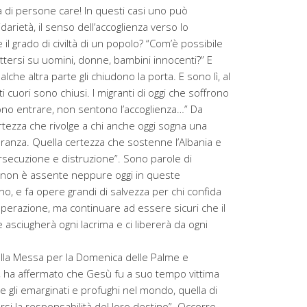
ta di persone care! In questi casi uno può
idarietà, il senso dell’accoglienza verso lo
il grado di civiltà di un popolo? “Com’è possibile
tersi su uomini, donne, bambini innocenti?” E
che altra parte gli chiudono la porta. E sono lì, al
 cuori sono chiusi. I migranti di oggi che soffrono
ono entrare, non sentono l’accoglienza…” Da
ertezza che rivolge a chi anche oggi sogna una
anza. Quella certezza che sostenne l’Albania e
persecuzione e distruzione”. Sono parole di
o non è assente neppure oggi in queste
no, e fa opere grandi di salvezza per chi confida
isperazione, ma continuare ad essere sicuri che il
e asciugherà ogni lacrima e ci libererà da ogni
lla Messa per la Domenica delle Palme e
, ha affermato che Gesù fu a suo tempo vittima
sce gli emarginati e profughi nel mondo, quella di
i la responsabilità del loro destino”. Occorre