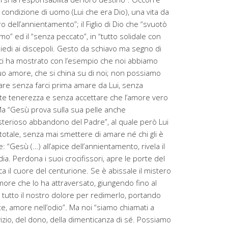
 condizione di uomo (Lui che era Dio), una vita da
ro dell’annientamento”; il Figlio di Dio che “svuotò
omo” ed il “senza peccato”, in “tutto solidale con
i piedi ai discepoli. Gesto da schiavo ma segno di
ì “ci ha mostrato con l’esempio che noi abbiamo
suo amore, che si china su di noi; non possiamo
e senza farci prima amare da Lui, senza
e tenerezza e senza accettare che l’amore vero
 Ma “Gesù prova sulla sua pelle anche
misterioso abbandono del Padre”, al quale però Lui
otale, senza mai smettere di amare né chi gli è
: “Gesù (…) all’apice dell’annientamento, rivela il
dia. Perdona i suoi crocifissori, apre le porte del
a il cuore del centurione. Se è abissale il mistero
’Amore che lo ha attraversato, giungendo fino al
 tutto il nostro dolore per redimerlo, portando
te, amore nell’odio”. Ma noi “siamo chiamati a
ervizio, del dono, della dimenticanza di sé. Possiamo