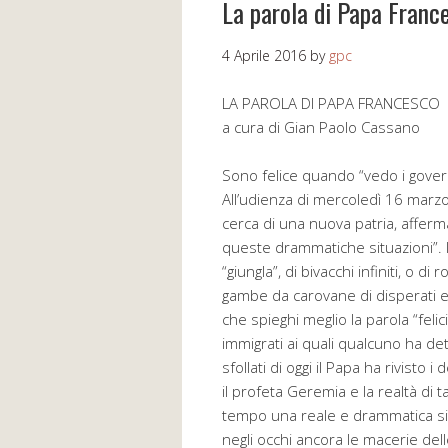
La parola di Papa Franc
4 Aprile 2016
by
gpc
LA PAROLA DI PAPA FRANCESCO
a cura di Gian Paolo Cassano
Sono felice quando “vedo i gover
All’udienza di mercoledì 16 marzo 
cerca di una nuova patria, affer
queste drammatiche situazioni”. I
“giungla”, di bivacchi infiniti, o d
gambe da carovane di disperati e 
che spieghi meglio la parola “felic
immigrati ai quali qualcuno ha dett
sfollati di oggi il Papa ha rivisto i
il profeta Geremia e la realtà di t
tempo una reale e drammatica situa
negli occhi ancora le macerie del