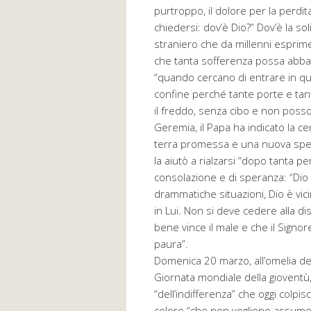
purtroppo, il dolore per la perdi
chiedersi: dov’è Dio?” Dov’è la sol
straniero che da millenni esprime 
che tanta sofferenza possa abbat
“quando cercano di entrare in qual
confine perché tante porte e tanti
il freddo, senza cibo e non poss
Geremia, il Papa ha indicato la c
terra promessa e una nuova sper
la aiutò a rialzarsi “dopo tanta 
consolazione e di speranza: “Di
drammatiche situazioni, Dio è vici
in Lui. Non si deve cedere alla d
bene vince il male e che il Signor
paura”.
Domenica 20 marzo, all’omelia de
Giornata mondiale della gioventù
“dell’indifferenza” che oggi colpi
coloro “che non vogliono assumers