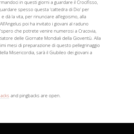
mandoci in questi giorni a guardare il Crocifisso,
 “a guardare spesso questa ‘cattedra di Dio’ per
 dà la vita, per rinunciare all’egoismo, alla
ll’Angelus poi ha invitato i giovani al raduno
: “spero che potrete venire numerosi a Cracovia,
iziatore delle Giornate Mondiali della Gioventù. Alla
ltimi mesi di preparazione di questo pellegrinaggio
lla Misericordia, sarà il Giubileo dei giovani a
backs
and pingbacks are open.