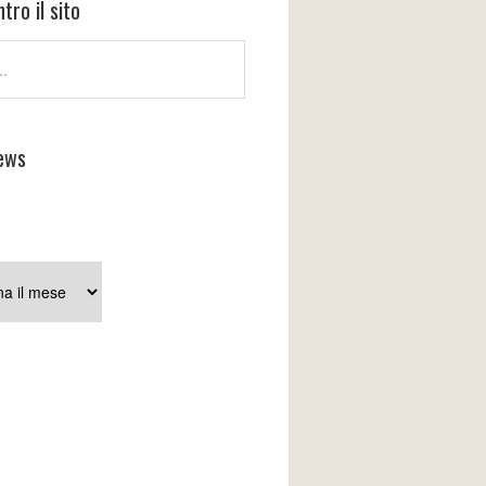
tro il sito
ews