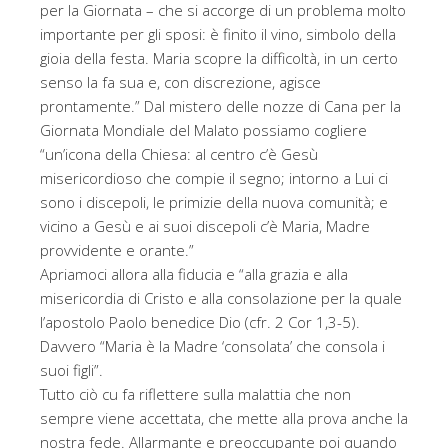
per la Giornata – che si accorge di un problema molto
importante per gli sposi: è finito il vino, simbolo della
gioia della festa. Maria scopre la difficoltà, in un certo
senso la fa sua e, con discrezione, agisce
prontamente.” Dal mistero delle nozze di Cana per la
Giornata Mondiale del Malato possiamo cogliere
“un’icona della Chiesa: al centro c’è Gesù
misericordioso che compie il segno; intorno a Lui ci
sono i discepoli, le primizie della nuova comunità; e
vicino a Gesù e ai suoi discepoli c’è Maria, Madre
provvidente e orante.”
Apriamoci allora alla fiducia e “alla grazia e alla
misericordia di Cristo e alla consolazione per la quale
l’apostolo Paolo benedice Dio (cfr. 2 Cor 1,3-5).
Davvero “Maria è la Madre ‘consolata’ che consola i
suoi figli”.
Tutto ciò cu fa riflettere sulla malattia che non
sempre viene accettata, che mette alla prova anche la
nostra fede. Allarmante e preoccupante poi quando