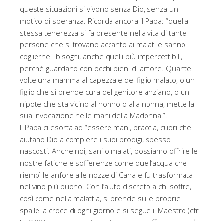
queste situazioni si vivono senza Dio, senza un
motivo di speranza. Ricorda ancora il Papa: “quella
stessa tenerezza si fa presente nella vita di tante
persone che si trovano accanto ai malati e sanno
coglierne i bisogni, anche quelli più impercettibili,
perché guardano con occhi pieni di amore. Quante
volte una mamma al capezzale del figlio malato, o un
figlio che si prende cura del genitore anziano, o un
nipote che sta vicino al nonno o alla nonna, mette la
sua invocazione nelle mani della Madonna!”.
Il Papa ci esorta ad “essere mani, braccia, cuori che
aiutano Dio a compiere i suoi prodigi, spesso
nascosti. Anche noi, sani o malati, possiamo offrire le
nostre fatiche e sofferenze come quell’acqua che
riempì le anfore alle nozze di Cana e fu trasformata
nel vino più buono. Con l’aiuto discreto a chi soffre,
così come nella malattia, si prende sulle proprie
spalle la croce di ogni giorno e si segue il Maestro (cfr