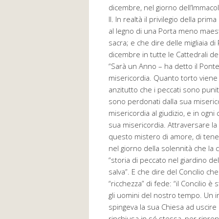
dicembre, nel giorno dell’Immacol
II. In realtà il privilegio della pri
al legno di una Porta meno maes
sacra; e che dire delle migliaia 
dicembre in tutte le Cattedrali d
“Sarà un Anno – ha detto il Pontef
misericordia. Quanto torto viene 
anzitutto che i peccati sono puni
sono perdonati dalla sua miserico
misericordia al giudizio, e in ogni
sua misericordia. Attraversare la 
questo mistero di amore, di tene
nel giorno della solennità che la 
“storia di peccato nel giardino de
salva”. E che dire del Concilio 
“ricchezza” di fede: “il Concilio è
gli uomini del nostro tempo. Un i
spingeva la sua Chiesa ad uscire 
rinchiusa in sé stessa, per ripr