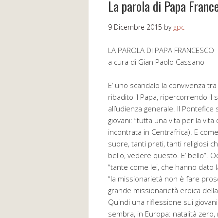
La parola di Papa Franc
9 Dicembre 2015
by
gpc
LA PAROLA DI PAPA FRANCESCO
a cura di Gian Paolo Cassano
E’ uno scandalo la convivenza tra 
ribadito il Papa, ripercorrendo il
all’udienza generale. Il Pontefice
giovani: “tutta una vita per la vita
incontrata in Centrafrica). E com
suore, tanti preti, tanti religiosi
bello, vedere questo. E’ bello”
“tante come lei, che hanno dato l
“la missionarietà non è fare pros
grande missionarietà eroica della
Quindi una riflessione sui giovani
sembra, in Europa: natalità zero, 