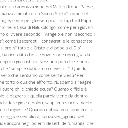
nni dalla canonizzazione dei Martiri di quel Paese,
monianza animata dallo Spirito Santo”, come nel
miglie; come per gli esempi di carità, che il Papa
o” nella Casa di Nalukolongo; come per i giovani
cano di vivere secondo il Vangelo e non “secondo il
 come i sacerdoti, i consacrati e le consacrate
 loro ‘sì’ totale a Cristo e al popolo di Dio”.
, ha ricordato che la conversione non riguarda
itengono già cristiani. Nessuno può dire: sono a
ché “sempre dobbiamo convertirci”. Quindi,
“è vero che sentiamo come sente Gesù? Per
 torto o qualche affronto, riusciamo a reagire
cuore chi ci chiede scusa? Quanto difficile è
Me la pagherai!’: quella parola viene da dentro,
dividere gioie o dolori, sappiamo sinceramente
 con chi gioisce? Quando dobbiamo esprimere la
oraggio e semplicità, senza vergognarci del
rida ancora negli odierni deserti dell’umanità, che