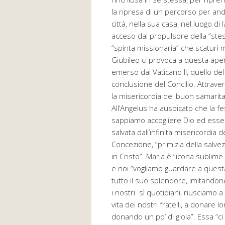
la ripresa di un percorso per and
città, nella sua casa, nel luogo di
acceso dal propulsore della “stes
“spinta missionaria” che scaturì me
Giubileo ci provoca a questa apert
emerso dal Vaticano II, quello de
conclusione del Concilio. Attraver
la misericordia del buon samarit
All’Angelus ha auspicato che la fes
sappiamo accogliere Dio ed essere
salvata dall’infinita misericordia
Concezione, “primizia della salv
in Cristo”. Maria è “icona sublime
e noi “vogliamo guardare a quest
tutto il suo splendore, imitandone 
i nostri sì quotidiani, riusciamo 
vita dei nostri fratelli, a donare
donando un po’ di gioia”. Essa “ci