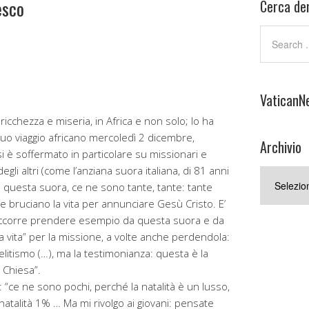
esco
Cerca den
VaticanN
ricchezza e miseria, in Africa e non solo; lo ha
 suo viaggio africano mercoledì 2 dicembre,
Archivio
 si è soffermato in particolare su missionari e
 degli altri (come l’anziana suora italiana, di 81 anni
Archivio
e questa suora, ce ne sono tante, tante: tante
 che bruciano la vita per annunciare Gesù Cristo. E’
. Occorre prendere esempio da questa suora e da
a vita” per la missione, a volte anche perdendola:
elitismo (…), ma la testimonianza: questa è la
 Chiesa”.
: “ce ne sono pochi, perché la natalità è un lusso,
natalità 1% … Ma mi rivolgo ai giovani: pensate