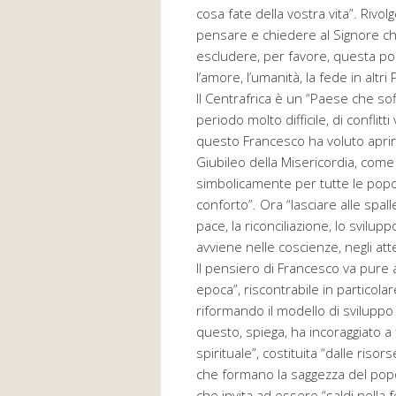
cosa fate della vostra vita”. Rivo
pensare e chiedere al Signore che
escludere, per favore, questa pos
l’amore, l’umanità, la fede in altri 
Il Centrafrica è un “Paese che so
periodo molto difficile, di conflit
questo Francesco ha voluto aprire
Giubileo della Misericordia, com
simbolicamente per tutte le popol
conforto”. Ora “lasciare alle spalle
pace, la riconciliazione, lo svil
avviene nelle coscienze, negli att
Il pensiero di Francesco va pure a
epoca”, riscontrabile in particolare
riformando il modello di sviluppo 
questo, spiega, ha incoraggiato a
spirituale”, costituita “dalle risor
che formano la saggezza del popo
che invita ad essere “saldi nella 