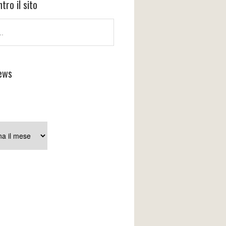
tro il sito
ews