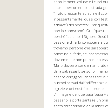
sono le menti chiuse e i cuori du
stiamo percorrendo la strada gius
“invito pressante ad aprire il cuor
incessantemente, quasi con testard
schiavitù del peccato”. Per ques
non lo conoscono”. Ora “questo n
perché “se a noi il Signore Gesù 
passione di farlo conoscere a qua
troviamo persone che sarebbero d
cammino di fede, se incontrasser
dovremmo e non potremmo essere n
‘Ma io davvero sono innamorato 
dà la salvezza? E se sono innamo
essere coraggiosi: abbassare le mo
burroni scavati dall’indifferenza e
pigrizie e dei nostri compromess
L’immagine dei due papi (papa F
passano la porta santa (è un primu
santo straordinario della miserico