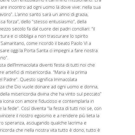
are incontro ad ogni uomo là dove vive: nella sua
 lavoro”. L’anno santo sarà un anno di grazia,
sa forza”, dello “stesso entusiasmo”, della
zzo secolo fa dal cuore dei padri conciliari: “il
ura e ci obbliga a non trascurare lo spirito
l Samaritano, come ricordò il beato Paolo VI a
sare oggi la Porta Santa ci impegni a fare nostra
ano”.
ta dell’Immacolata diventi festa di tutti noi che
 artefici di misericordia. “Maria è la prima
 del Padre”. Questo significa Immacolata
ezza che Dio vuole donare ad ogni uomo e donna,
 della misericordia divina che ha vinto sul peccato”
a icona con amore fiducioso e contemplarla in
la fede”. Così diventa “la festa di tutti noi se, con
a vincere il nostro egoismo e a rendere più lieta la
 loro speranza, asciugando qualche lacrima e
 ricorda che nella nostra vita tutto è dono, tutto è