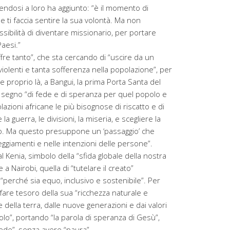
lgendosi a loro ha aggiunto: “è il momento di
 ti faccia sentire la sua volontà. Ma non
sibilità di diventare missionario, per portare
Paesi.”
ffre tanto”, che sta cercando di “uscire da un
ti violenti e tanta sofferenza nella popolazione”, per
 proprio là, a Bangui, la prima Porta Santa del
e segno “di fede e di speranza per quel popolo e
azioni africane le più bisognose di riscatto e di
 la guerra, le divisioni, la miseria, e scegliere la
uppo. Ma questo presuppone un ‘passaggio’ che
eggiamenti e nelle intenzioni delle persone”.
l Kenia, simbolo della “sfida globale della nostra
 a Nairobi, quella di “tutelare il creato”
“perché sia equo, inclusivo e sostenibile”. Per
 fare tesoro della sua “ricchezza naturale e
se della terra, dalle nuove generazioni e dai valori
lo”, portando “la parola di speranza di Gesù”,
fede”, senza avere “paura”.