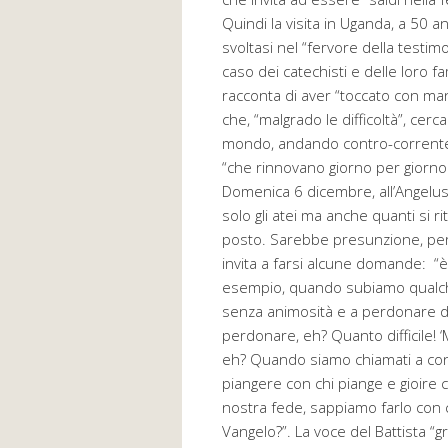
Quindi la visita in Uganda, a 50 a
svoltasi nel “fervore della testi
caso dei catechisti e delle loro fa
racconta di aver “toccato con man
che, “malgrado le difficoltà”, cer
mondo, andando contro-corrente”;
“che rinnovano giorno per giorno il
Domenica 6 dicembre, all’Angelus
solo gli atei ma anche quanti si r
posto. Sarebbe presunzione, per
invita a farsi alcune domande: 
esempio, quando subiamo qualche
senza animosità e a perdonare di 
perdonare, eh? Quanto difficile! ‘
eh? Quando siamo chiamati a con
piangere con chi piange e gioire
nostra fede, sappiamo farlo con c
Vangelo?”. La voce del Battista “g