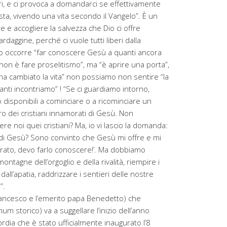
ri, e ci provoca a domandarci se effettivamente
ta, vivendo una vita secondo il Vangelo”. È un
e e accogliere la salvezza che Dio ci offre
aggine, perché ci vuole tutti liberi dalla
to occorre “far conoscere Gesù a quanti ancora
on è fare proselitismo”, ma “è aprire una porta”,
ha cambiato la vita” non possiamo non sentire “la
nti incontriamo” ! “Se ci guardiamo intorno,
isponibili a cominciare o a ricominciare un
o dei cristiani innamorati di Gesù. Non
oi quei cristiani? Ma, io vi lascio la domanda:
di Gesù? Sono convinto che Gesù mi offre e mi
rato, devo farlo conoscere!’. Ma dobbiamo
ntagne dell’orgoglio e della rivalità, riempire i
 dall’apatia, raddrizzare i sentieri delle nostre
i”.
rancesco e l’emerito papa Benedetto) che
m storico) va a suggellare l’inizio dell’anno
rdia che è stato ufficialmente inaugurato l’8