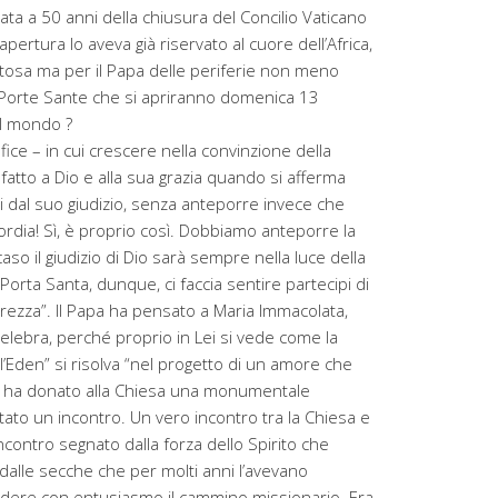
ata a 50 anni della chiusura del Concilio Vaticano
ma apertura lo aveva già riservato al cuore dell’Africa,
tosa ma per il Papa delle periferie non meno
di Porte Sante che si apriranno domenica 13
el mondo ?
ice – in cui crescere nella convinzione della
fatto a Dio e alla sua grazia quando si afferma
ti dal suo giudizio, senza anteporre invece che
rdia! Sì, è proprio così. Dobbiamo anteporre la
 caso il giudizio di Dio sarà sempre nella luce della
Porta Santa, dunque, ci faccia sentire partecipi di
rezza”. Il Papa ha pensato a Maria Immacolata,
celebra, perché proprio in Lei si vede come la
ll’Eden” si risolva “nel progetto di un amore che
che ha donato alla Chiesa una monumentale
 stato un incontro. Un vero incontro tra la Chiesa e
ncontro segnato dalla forza dello Spirito che
dalle secche che per molti anni l’avevano
endere con entusiasmo il cammino missionario. Era