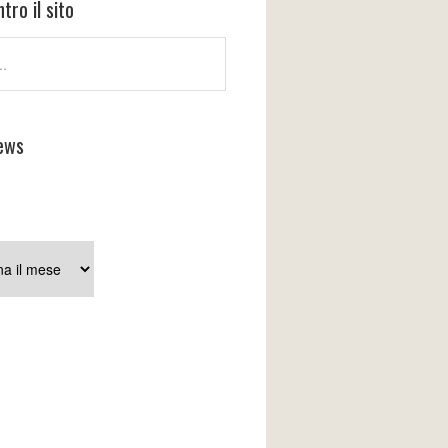
tro il sito
ews