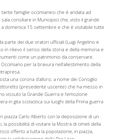
da tante famiglie occimianesi che è andata ad
a sala consiliare in Municipio) che, visto il grande
o a domenica 15 settembre e che è visitabile tutte
 parte dei due oratori ufficiali (Luigi Angelino e
in rilievo il senso della storia e della memoria e
monumenti come un patrimonio da conservare.
 Occimiano per la bravura nell’allestimento della
ntrapresa.
osta una corona d’alloro; a nome dei Consiglio
Vettoretto (presedente uscente) che ha messo in
hanno vissuto la Grande Guerra e l’emozione
vera in gita scolastica sui luoghi della Prima guerra
in piazza Carlo Alberto con la deposizione di un
, la possibilità di visitare la Mostra di cimeli della
sco offerto a tutta la popolazione, in piazza,
 con la collaborazione della Pro Loco.