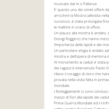
musicato dal m.o Pallanza.
E’ questo uno dei cimeli offerti 
arricchire la Mostra (allestita nell
successo, è stata prolungata fin
le mattine in orario di ufficio.
Un plauso alla mostra è andato, da
Dionigi Roggero) che hanno messo 
l’importanza delle lapidi e dei 
Un particolare elogia è andato ad
mostra e dell’opera di memoria i
Al monumento ai caduti è stata p
dei ragazzi è intervenuto Paolo 
rilievo il coraggio di cloro che 
provata nella visita fatta in prima
mondiale.
I festeggiamenti si sono conclusi 
mazzo di fiori alla lapide dei caduti
Prima Guerra Mondiale ed il rinfre
sotto i portici di palazzo Cattana,