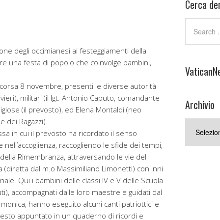
Cerca den
ne degli occimianesi ai festeggiamenti della
mpre una festa di popolo che coinvolge bambini,
VaticanN
corsa 8 novembre, presenti le diverse autorità
livieri), militari (il lgt. Antonio Caputo, comandante
Archivio
ligiose (il prevosto), ed Elena Montaldi (neo
e dei Ragazzi).
Archivio
a in cui il prevosto ha ricordato il senso
tà e nell’accoglienza, raccogliendo le sfide dei tempi,
o della Rimembranza, attraversando le vie del
(diretta dal m.o Massimiliano Limonetti) con inni
onale. Qui i bambini delle classi IV e V delle Scuola
duti), accompagnati dalle loro maestre e guidati dal
monica, hanno eseguito alcuni canti patriottici e
 testo appuntato in un quaderno di ricordi e