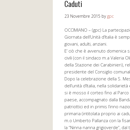
Caduti
23 Novembre 2015
by
gpc
OCCIMIANO – (gpc) La partecipazio
Giornata dell’Unità d’Italia è se
giovani, adulti, anziani.
E’ ciò che è avvenuto domenica s
civili (con il sindaco m.a Valeria O
della Stazione dei Carabinieri), re
presidente del Consiglio comunal
Dopo la celebrazione della S. Mess
dell’unità d’Italia, nella solidarie
si è mosso il corteo fino al Parc
paese, accompagnato dalla Banda 
patriottici ed in primis l’inno nazi
primaria (intitolata proprio ai ca
m.o Umberto Pallanza con la fisar
la “Ninna nanna grigioverde”, dal