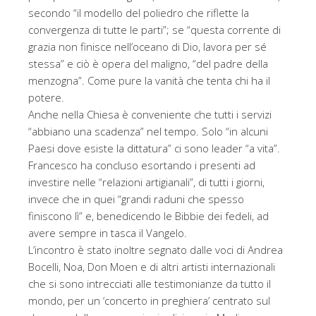
secondo “il modello del poliedro che riflette la
convergenza di tutte le parti”; se “questa corrente di
grazia non finisce nell’oceano di Dio, lavora per sé
stessa” e ciò è opera del maligno, “del padre della
menzogna”. Come pure la vanità che tenta chi ha il
potere.
Anche nella Chiesa è conveniente che tutti i servizi
“abbiano una scadenza” nel tempo. Solo “in alcuni
Paesi dove esiste la dittatura” ci sono leader “a vita”.
Francesco ha concluso esortando i presenti ad
investire nelle “relazioni artigianali”, di tutti i giorni,
invece che in quei “grandi raduni che spesso
finiscono lì” e, benedicendo le Bibbie dei fedeli, ad
avere sempre in tasca il Vangelo.
L’incontro è stato inoltre segnato dalle voci di Andrea
Bocelli, Noa, Don Moen e di altri artisti internazionali
che si sono intrecciati alle testimonianze da tutto il
mondo, per un ‘concerto in preghiera’ centrato sul