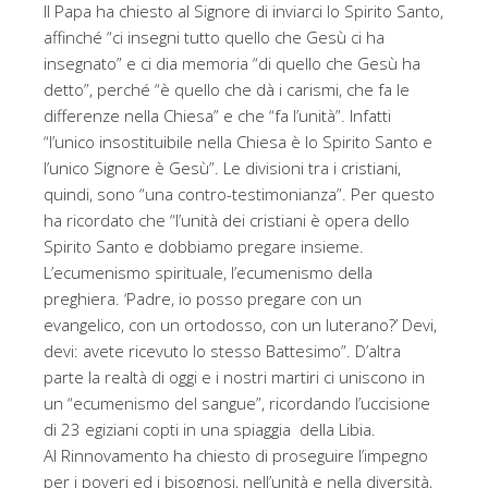
Il Papa ha chiesto al Signore di inviarci lo Spirito Santo,
affinché “ci insegni tutto quello che Gesù ci ha
insegnato” e ci dia memoria “di quello che Gesù ha
detto”, perché “è quello che dà i carismi, che fa le
differenze nella Chiesa” e che “fa l’unità”. Infatti
“l’unico insostituibile nella Chiesa è lo Spirito Santo e
l’unico Signore è Gesù”. Le divisioni tra i cristiani,
quindi, sono “una contro-testimonianza”. Per questo
ha ricordato che “l’unità dei cristiani è opera dello
Spirito Santo e dobbiamo pregare insieme.
L’ecumenismo spirituale, l’ecumenismo della
preghiera. ‘Padre, io posso pregare con un
evangelico, con un ortodosso, con un luterano?’ Devi,
devi: avete ricevuto lo stesso Battesimo”. D’altra
parte la realtà di oggi e i nostri martiri ci uniscono in
un “ecumenismo del sangue”, ricordando l’uccisione
di 23 egiziani copti in una spiaggia della Libia.
Al Rinnovamento ha chiesto di proseguire l’impegno
per i poveri ed i bisognosi, nell’unità e nella diversità,