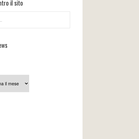
tro il sito
ews