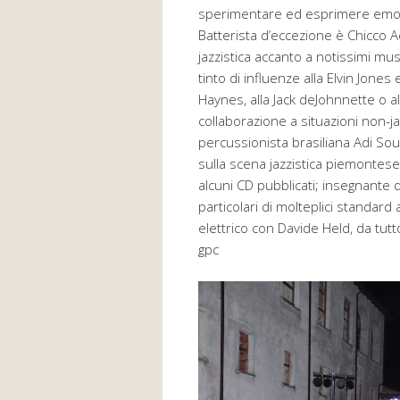
sperimentare ed esprimere emozi
Batterista d’eccezione è Chicco A
jazzistica accanto a notissimi musi
tinto di influenze alla Elvin Jone
Haynes, alla Jack deJohnnette o a
collaborazione a situazioni non-j
percussionista brasiliana Adi So
sulla scena jazzistica piemontese
alcuni CD pubblicati; insegnante 
particolari di molteplici standard
elettrico con Davide Held, da tu
gpc