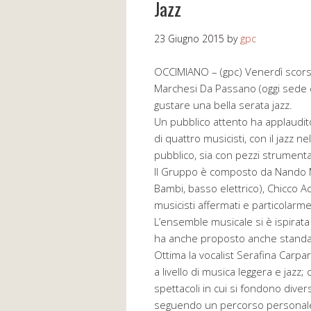
Jazz
23 Giugno 2015
by
gpc
OCCIMIANO – (gpc) Venerdì scorso 
Marchesi Da Passano (oggi sede d
gustare una bella serata jazz.
Un pubblico attento ha applaudito
di quattro musicisti, con il jazz 
pubblico, sia con pezzi strumental
Il Gruppo è composto da Nando Ma
Bambi, basso elettrico), Chicco Ac
musicisti affermati e particolarme
L’ensemble musicale si è ispirat
ha anche proposto anche standar
Ottima la vocalist Serafina Carp
a livello di musica leggera e jazz;
spettacoli in cui si fondono diversi
seguendo un percorso personale