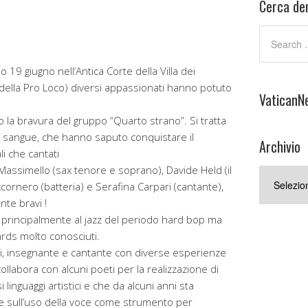
Cerca den
19 giugno nell’Antica Corte della Villa dei
ella Pro Loco) diversi appassionati hanno potuto
VaticanN
 la bravura del gruppo “Quarto strano”. Si tratta
nel sangue, che hanno saputo conquistare il
Archivio
i che cantati
ssimello (sax tenore e soprano), Davide Held (il
Archivio
cornero (batteria) e Serafina Carpari (cantante),
nte bravi !
a principalmente al jazz del periodo hard bop ma
ds molto conosciuti.
ari, insegnante e cantante con diverse esperienze
 collabora con alcuni poeti per la realizzazione di
 linguaggi artistici e che da alcuni anni sta
 sull’uso della voce come strumento per