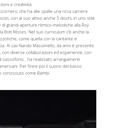
oni e creatività.
ccornero, che ha alle spalle una ricca carriera
cisti, con al suo attivo anche 5 dischi, in uno stile
s e di grandi aperture ritmico-melodiche alla Roy
lla Bob Moses. Nel suo curriculum c’è anche la
azzistiche, come quella con la cantante e
uza. Al sax Nando Massimello, da anni è presente
, con diverse collaborazioni ed esperienze, con
di sassofono, , ha realizzato arrangiamenti
 americani. Per finire poi il suono del basso
tto conosciuto come Bambi.