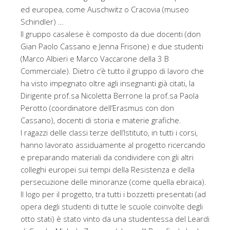
ed europea, come Auschwitz o Cracovia (museo
Schindler) …
Il gruppo casalese è composto da due docenti (don
Gian Paolo Cassano e Jenna Frisone) e due studenti
(Marco Albieri e Marco Vaccarone della 3 B
Commerciale). Dietro c’è tutto il gruppo di lavoro che
ha visto impegnato oltre agli insegnanti già citati, la
Dirigente prof.sa Nicoletta Berrone la prof.sa Paola
Perotto (coordinatore dell’Erasmus con don
Cassano), docenti di storia e materie grafiche.
I ragazzi delle classi terze dell’Istituto, in tutti i corsi,
hanno lavorato assiduamente al progetto ricercando
e preparando materiali da condividere con gli altri
colleghi europei sui tempi della Resistenza e della
persecuzione delle minoranze (come quella ebraica).
Il logo per il progetto, tra tutti i bozzetti presentati (ad
opera degli studenti di tutte le scuole coinvolte degli
otto stati) è stato vinto da una studentessa del Leardi