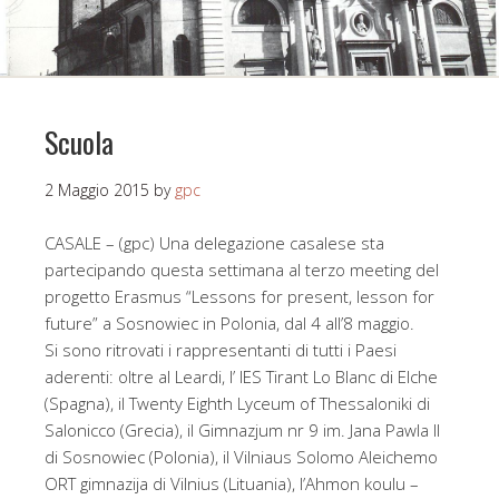
Scuola
2 Maggio 2015
by
gpc
CASALE – (gpc) Una delegazione casalese sta
partecipando questa settimana al terzo meeting del
progetto Erasmus “Lessons for present, lesson for
future” a Sosnowiec in Polonia, dal 4 all’8 maggio.
Si sono ritrovati i rappresentanti di tutti i Paesi
aderenti: oltre al Leardi, l’ IES Tirant Lo Blanc di Elche
(Spagna), il Twenty Eighth Lyceum of Thessaloniki di
Salonicco (Grecia), il Gimnazjum nr 9 im. Jana Pawla II
di Sosnowiec (Polonia), il Vilniaus Solomo Aleichemo
ORT gimnazija di Vilnius (Lituania), l’Ahmon koulu –