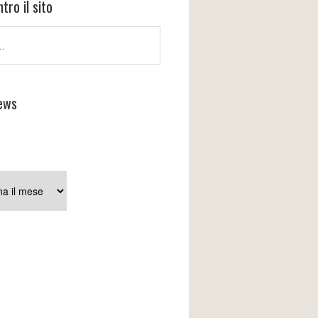
tro il sito
ews