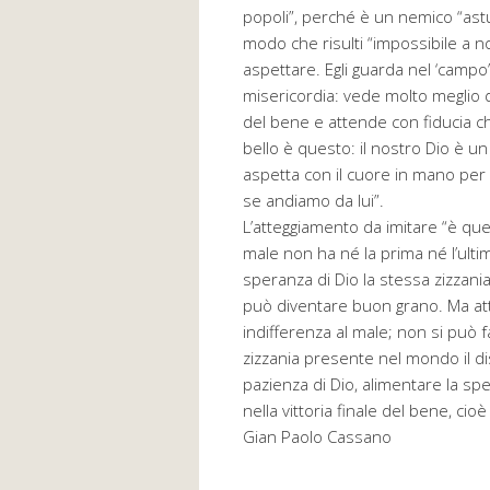
popoli”, perché è un nemico “astu
modo che risulti “impossibile a n
aspettare. Egli guarda nel ‘campo’
misericordia: vede molto meglio di
del bene e attende con fiducia c
bello è questo: il nostro Dio è u
aspetta con il cuore in mano per 
se andiamo da lui”.
L’atteggiamento da imitare “è que
male non ha né la prima né l’ulti
speranza di Dio la stessa zizzania, 
può diventare buon grano. Ma att
indifferenza al male; non si può 
zizzania presente nel mondo il di
pazienza di Dio, alimentare la spe
nella vittoria finale del bene, cioè 
Gian Paolo Cassano