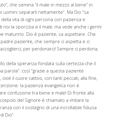
to”, che semina “il male in mezzo al bene” in
oi uomini separarli nettamente”. Ma Dio “sa
 della vita di ogni persona con pazienza e
 noi la sporcizia e il male, ma vede anche i germi
he maturino. Dio è paziente, sa aspettare. Che
n padre paziente, che sempre ci aspetta e ci
accoglierci, per perdonarci! Sempre ci perdona,
llo della speranza fondata sulla certezza che il
ma parola”: così “grazie a questa paziente
cioè il cuore cattivo, con tanti peccati, alla fine,
enzione: la pazienza evangelica non è
fare confusione tra bene e male! Di fronte alla
scepolo del Signore è chiamato a imitare la
ranza con il sostegno di una incrollabile fiducia
di Dio”.