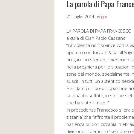
La parola di Papa Franc
21 Luglio 2014
by
gpc
LA PAROLA DI PAPA FRANCESCO
a cura di Gian Paolo Cassano
“La violenza non si vince con la vi
ripetuto con forza il Papa all’Ange
pregare “in silenzio, chiedendo l
nella preghiera per le situazioni 
zone del mondo, specialmente in M
susciti in tutti un autentico deside
è andato con preoccupazione ai cr
so quanto soffrite, io so che siete
che ha vinto il male !”
In precedenza Francesco si era s
zizzania’ che “affronta il problem
pazienza di Dio”: zizzania in ebra
divisione. Il demonio “sempre cerc