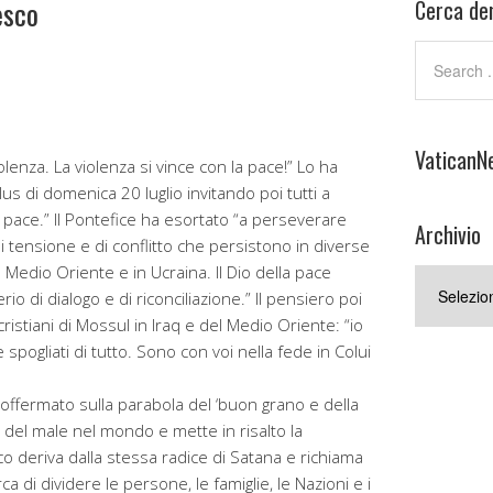
esco
Cerca den
VaticanN
olenza. La violenza si vince con la pace!” Lo ha
lus di domenica 20 luglio invitando poi tutti a
a pace.” Il Pontefice ha esortato “a perseverare
Archivio
di tensione e di conflitto che persistono in diverse
edio Oriente e in Ucraina. Il Dio della pace
Archivio
rio di dialogo e di riconciliazione.” Il pensiero poi
istiani di Mossul in Iraq e del Medio Oriente: “io
 spogliati di tutto. Sono con voi nella fede in Colui
offermato sulla parabola del ‘buon grano e della
a del male nel mondo e mette in risalto la
ico deriva dalla stessa radice di Satana e richiama
a di dividere le persone, le famiglie, le Nazioni e i