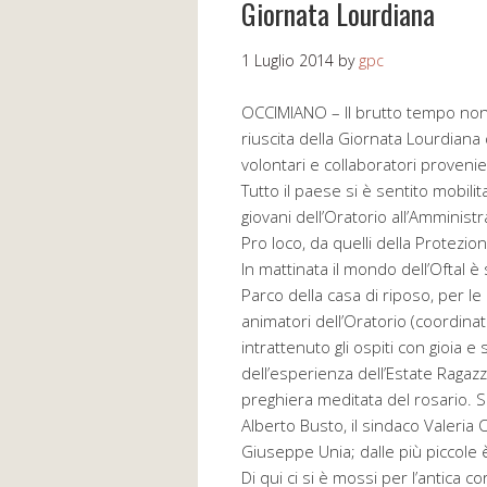
Giornata Lourdiana
1 Luglio 2014
by
gpc
OCCIMIANO – Il brutto tempo non
riuscita della Giornata Lourdiana
volontari e collaboratori provenien
Tutto il paese si è sentito mobili
giovani dell’Oratorio all’Amministr
Pro loco, da quelli della Protezio
In mattinata il mondo dell’Oftal è
Parco della casa di riposo, per le 
animatori dell’Oratorio (coordina
intrattenuto gli ospiti con gioia
dell’esperienza dell’Estate Ragaz
preghiera meditata del rosario. S
Alberto Busto, il sindaco Valeria O
Giuseppe Unia; dalle più piccole 
Di qui ci si è mossi per l’antica c