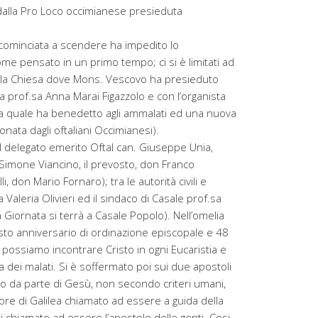
alla Pro Loco occimianese presieduta
 cominciata a scendere ha impedito lo
me pensato in un primo tempo; ci si è limitati ad
 la Chiesa dove Mons. Vescovo ha presieduto
alla prof.sa Anna Marai Figazzolo e con l’organista
la quale ha benedetto agli ammalati ed una nuova
onata dagli oftaliani Occimianesi).
 il delegato emerito Oftal can. Giuseppe Unia,
 Simone Viancino, il prevosto, don Franco
 don Mario Fornaro); tra le autorità civili e
a Valeria Olivieri ed il sindaco di Casale prof.sa
la Giornata si terrà a Casale Popolo). Nell’omelia
esto anniversario di ordinazione episcopale e 48
possiamo incontrare Cristo in ogni Eucaristia e
 dei malati. Si è soffermato poi sui due apostoli
oro da parte di Gesù, non secondo criteri umani,
re di Galilea chiamato ad essere a guida della
ni chiamato ad essere l’apostolo delle genti. Cosi