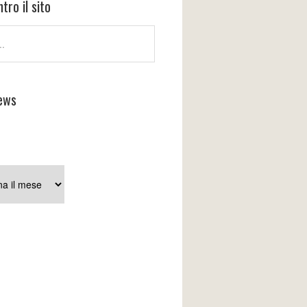
tro il sito
ews