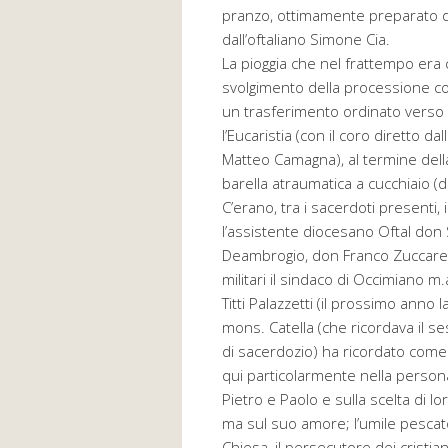
pranzo, ottimamente preparato d
dall’oftaliano Simone Cia.
La pioggia che nel frattempo era
svolgimento della processione co
un trasferimento ordinato verso
l’Eucaristia (con il coro diretto d
Matteo Camagna), al termine del
barella atraumatica a cucchiaio (d
C’erano, tra i sacerdoti presenti,
l’assistente diocesano Oftal don
Deambrogio, don Franco Zuccarelli,
militari il sindaco di Occimiano m.
Titti Palazzetti (il prossimo anno 
mons. Catella (che ricordava il s
di sacerdozio) ha ricordato come 
qui particolarmente nella persona
Pietro e Paolo e sulla scelta di l
ma sul suo amore; l’umile pescato
Chiesa, il persecutore dei cristia