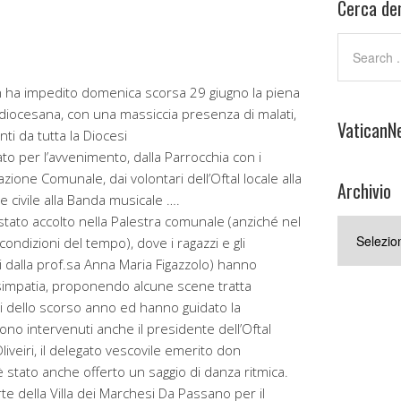
Cerca den
 ha impedito domenica scorsa 29 giugno la piena
 diocesana, con una massiccia presenza di malati,
VaticanN
ti da tutta la Diocesi
tato per l’avvenimento, dalla Parrocchia con i
azione Comunale, dai volontari dell’Oftal locale alla
Archivio
ne civile alla Banda musicale ….
 stato accolto nella Palestra comunale (anziché nel
Archivio
condizioni del tempo), dove i ragazzi e gli
ti dalla prof.sa Anna Maria Figazzolo) hanno
 e simpatia, proponendo alcune scene tratta
zi dello scorso anno ed hanno guidato la
ono intervenuti anche il presidente dell’Oftal
liveiri, il delegato vescovile emerito don
è stato anche offerto un saggio di danza ritmica.
orte della Villa dei Marchesi Da Passano per il