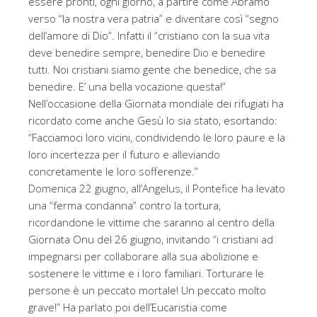
essere pronti, ogni giorno, a partire come Abramo
verso “la nostra vera patria” e diventare così “segno
dell’amore di Dio”. Infatti il “cristiano con la sua vita
deve benedire sempre, benedire Dio e benedire
tutti. Noi cristiani siamo gente che benedice, che sa
benedire. E’ una bella vocazione questa!”
Nell’occasione della Giornata mondiale dei rifugiati ha
ricordato come anche Gesù lo sia stato, esortando:
“Facciamoci loro vicini, condividendo le loro paure e la
loro incertezza per il futuro e alleviando
concretamente le loro sofferenze.”
Domenica 22 giugno, all’Angelus, il Pontefice ha levato
una “ferma condanna” contro la tortura,
ricordandone le vittime che saranno al centro della
Giornata Onu del 26 giugno, invitando “i cristiani ad
impegnarsi per collaborare alla sua abolizione e
sostenere le vittime e i loro familiari. Torturare le
persone è un peccato mortale! Un peccato molto
grave!” Ha parlato poi dell’Eucaristia come