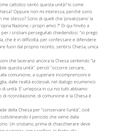
o come cattolico sento questa unità? Io come
a Chiesa? Oppure non mi interessa, perché sono
 me stesso? Sono di quelli che ‘privatizzano’ la
pria Nazione, i propri amici ?” Di qui l’invito a
, per i cristiani perseguitati chiedendosi: “io prego
la, che è in difficoltà, per confessare e difendere
re fuori dal proprio recinto, sentirsi Chiesa, unica
visioni che lacerano ancora la Chiesa sentendo “la
bile questa unità”: perciò “occorre cercare,
 alla comunione, a superare incomprensioni e
glia, dalle realtà ecclesiali, nel dialogo ecumenico
i unità. E’ un’epoca in cui noi tutti abbiamo
 di riconciliazione, di comunione e la Chiesa è
rade della Chiesa per “conservare l’unità”, cioè
sottolineando il pericolo che viene dalla
cono. Un cristiano, prima di chiacchierare deve
n pazienza, con sacrificio, le ferite alla