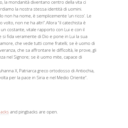
ro, la mondanità diventano centro della vita ci
rdiamo la nostra stessa identità di uomini.
elo non ha nome, è semplicemente ‘un ricco’. Le
volto, non ne ha altri”.Allora “il catechista è
n costante, vitale rapporto con Lui e con il
si fida veramente di Dio e pone in Lui la sua
 amore, che vede tutti come fratelli; se è uomo di
ranza, che sa affrontare le difficoltà, le prove, gli
nza nel Signore; se è uomo mite, capace di
ouhanna X, Patriarca greco ortodosso di Antiochia,
olta per la pace in Siria e nel Medio Oriente”.
backs
and pingbacks are open.