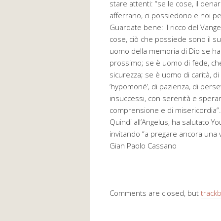
stare attenti: “se le cose, il dena
afferrano, ci possiedono e noi pe
Guardate bene: il ricco del Vang
cose, ciò che possiede sono il suo 
uomo della memoria di Dio se ha u
prossimo; se è uomo di fede, che 
sicurezza; se è uomo di carità, di
‘hypomoné’, di pazienza, di perseve
insuccessi, con serenità e spera
comprensione e di misericordia”.
Quindi all’Angelus, ha salutato Y
invitando “a pregare ancora una v
Gian Paolo Cassano
Comments are closed, but
track