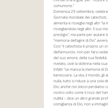
comunione.”
Domenica 29 settembre, celebrand
Giornata mondiale dei catechisti, 
alimenta e risveglia negli altri “
risvegliandola negli altri. Il suo 
prestigio”, ma parte per aiutare la
“memoria dell’agire di Dio” avvenu
Così “il catechista è proprio un 
dell’annuncio; non per farsi veder
del suo amore, della sua fedeltà.
rivelato, cioè la dottrina nella sua
Infatti “se manca la memoria di Dio,
benessere. La vita, il mondo, gli 
nulla, tutto si riduce a una sola
Dio, anche noi stessi perdiamo c
nostro volto come il ricco del Van
nullità – dice un altro grande pr
somiglianza di Dio, non a immagine