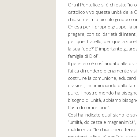
Ora il Pontefice si è chiesto: “i
cattolico vivo questa unità dell
chiuso nel mio piccolo gruppo o in
Chiesa per il proprio gruppo, la pro
pregare, con solidarietà di intenti
per quel fratello, per quella sorel
la sua fede?’ E’ importante guarda
famiglia di Dio!”.
Il pensiero è così andato alle di
fatica di rendere pienamente visi
costruire la comunione, educarci
divisioni, incominciando dalla fami
pure. Il nostro mondo ha bisogno d
bisogno di unità, abbiamo bisogno
Casa di comunione”.
Così ha indicato quali siano le st
“umiltà, dolcezza e magnanimità”, 
maldicenza: “le chiacchiere feris
mordersi la lingua” per “ricucire co