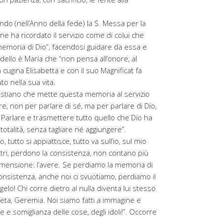
o (nell’Anno della fede) la S. Messa per la
ne ha ricordato il servizio come di colui che
la memoria di Dio”, facendosi guidare da essa e
modello è Maria che “non pensa all’onore, al
 cugina Elisabetta e con il suo Magnificat fa
to nella sua vita.
cristiano che mette questa memoria al servizio
e, non per parlare di sé, ma per parlare di Dio,
 Parlare e trasmettere tutto quello che Dio ha
 totalità, senza tagliare né aggiungere”.
 tutto si appiattisce, tutto va sull’io, sul mio
altri, perdono la consistenza, non contano più
 dimensione: l’avere. Se perdiamo la memoria di
onsistenza, anche noi ci svuotiamo, perdiamo il
gelo! Chi corre dietro al nulla diventa lui stesso
ofeta, Geremia. Noi siamo fatti a immagine e
 e somiglianza delle cose, degli idoli!”. Occorre