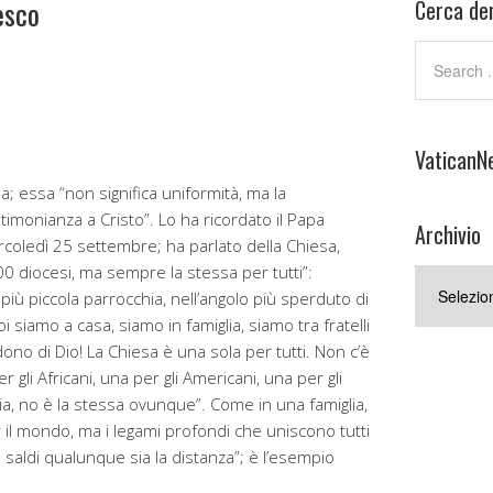
esco
Cerca den
VaticanN
sa; essa “non significa uniformità, ma la
imonianza a Cristo”. Lo ha ricordato il Papa
Archivio
rcoledì 25 settembre; ha parlato della Chiesa,
00 diocesi, ma sempre la stessa per tutti”:
Archivio
ù piccola parrocchia, nell’angolo più sperduto di
oi siamo a casa, siamo in famiglia, siamo tra fratelli
ono di Dio! La Chiesa è una sola per tutti. Non c’è
 gli Africani, una per gli Americani, una per gli
nia, no è la stessa ovunque”. Come in una famiglia,
r il mondo, ma i legami profondi che uniscono tutti
 saldi qualunque sia la distanza”; è l’esempio