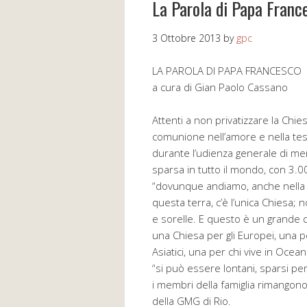
La Parola di Papa Franc
3 Ottobre 2013
by
gpc
LA PAROLA DI PAPA FRANCESCO
a cura di Gian Paolo Cassano
Attenti a non privatizzare la Chie
comunione nell’amore e nella test
durante l’udienza generale di me
sparsa in tutto il mondo, con 3.0
“dovunque andiamo, anche nella pi
questa terra, c’è l’unica Chiesa; n
e sorelle. E questo è un grande d
una Chiesa per gli Europei, una per
Asiatici, una per chi vive in Ocea
“si può essere lontani, sparsi pe
i membri della famiglia rimangono
della GMG di Rio.