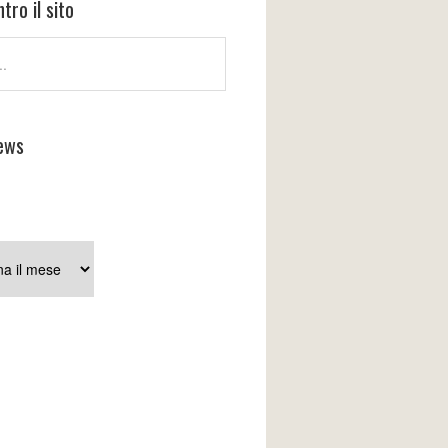
tro il sito
ews