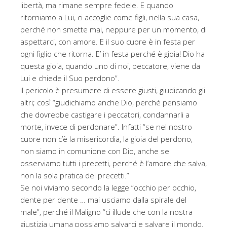
libertà, ma rimane sempre fedele. E quando
ritorniamo a Lui, ci accoglie come figli, nella sua casa,
perché non smette mai, neppure per un momento, di
aspettarci, con amore. E il suo cuore è in festa per
ogni figlio che ritorna. E’ in festa perché è gioia! Dio ha
questa gioia, quando uno di noi, peccatore, viene da
Lui e chiede il Suo perdono”.
Il pericolo è presumere di essere giusti, giudicando gli
altri; così “giudichiamo anche Dio, perché pensiamo
che dovrebbe castigare i peccatori, condannarli a
morte, invece di perdonare”. Infatti “se nel nostro
cuore non c’è la misericordia, la gioia del perdono,
non siamo in comunione con Dio, anche se
osserviamo tutti i precetti, perché è l’amore che salva,
non la sola pratica dei precetti.”
Se noi viviamo secondo la legge “occhio per occhio,
dente per dente … mai usciamo dalla spirale del
male”, perché il Maligno “ci illude che con la nostra
giustizia umana possiamo salvarci e salvare il mondo.