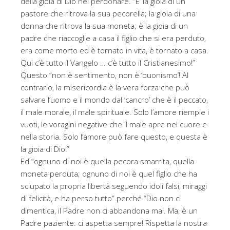
della gioia di Dio nel perdonare. “E’ la gioia di un
pastore che ritrova la sua pecorella; la gioia di una
donna che ritrova la sua moneta; è la gioia di un
padre che riaccoglie a casa il figlio che si era perduto,
era come morto ed è tornato in vita, è tornato a casa.
Qui c’è tutto il Vangelo … c’è tutto il Cristianesimo!”
Questo “non è sentimento, non è ‘buonismo’! Al
contrario, la misericordia è la vera forza che può
salvare l’uomo e il mondo dal ‘cancro’ che è il peccato,
il male morale, il male spirituale. Solo l’amore riempie i
vuoti, le voragini negative che il male apre nel cuore e
nella storia. Solo l’amore può fare questo, e questa è
la gioia di Dio!”
Ed “ognuno di noi è quella pecora smarrita, quella
moneta perduta; ognuno di noi è quel figlio che ha
sciupato la propria libertà seguendo idoli falsi, miraggi
di felicità, e ha perso tutto” perché “Dio non ci
dimentica, il Padre non ci abbandona mai. Ma, è un
Padre paziente: ci aspetta sempre! Rispetta la nostra