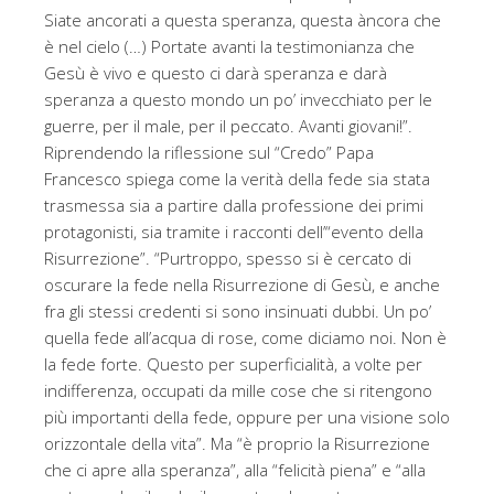
Siate ancorati a questa speranza, questa àncora che
è nel cielo (…) Portate avanti la testimonianza che
Gesù è vivo e questo ci darà speranza e darà
speranza a questo mondo un po’ invecchiato per le
guerre, per il male, per il peccato. Avanti giovani!”.
Riprendendo la riflessione sul “Credo” Papa
Francesco spiega come la verità della fede sia stata
trasmessa sia a partire dalla professione dei primi
protagonisti, sia tramite i racconti dell’“evento della
Risurrezione”. “Purtroppo, spesso si è cercato di
oscurare la fede nella Risurrezione di Gesù, e anche
fra gli stessi credenti si sono insinuati dubbi. Un po’
quella fede all’acqua di rose, come diciamo noi. Non è
la fede forte. Questo per superficialità, a volte per
indifferenza, occupati da mille cose che si ritengono
più importanti della fede, oppure per una visione solo
orizzontale della vita”. Ma “è proprio la Risurrezione
che ci apre alla speranza”, alla “felicità piena” e “alla