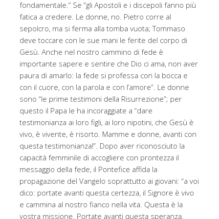
fondamentale.” Se “gli Apostoli e i discepoli fanno più
fatica a credere. Le donne, no. Pietro corre al
sepolcro, ma si ferma alla tomba vuota; Tommaso
deve toccare con le sue mani le ferite del corpo di
Gesù. Anche nel nostro cammino di fede è
importante sapere e sentire che Dio ci ama, non aver
paura di amarlo: la fede si professa con la bocca e
con il cuore, con la parola e con l’amore”. Le donne
sono “le prime testimoni della Risurrezione”; per
questo il Papa le ha incoraggiate a “dare
testimonianza ai loro figli, ai loro nipotini, che Gesù è
vivo, è vivente, è risorto. Mamme e donne, avanti con
questa testimonianza!”. Dopo aver riconosciuto la
capacità femminile di accogliere con prontezza il
messaggio della fede, il Pontefice affida la
propagazione del Vangelo soprattutto ai giovani: “a voi
dico: portate avanti questa certezza, il Signore è vivo
e cammina al nostro fianco nella vita. Questa è la
vostra missione. Portate avanti questa speranza.