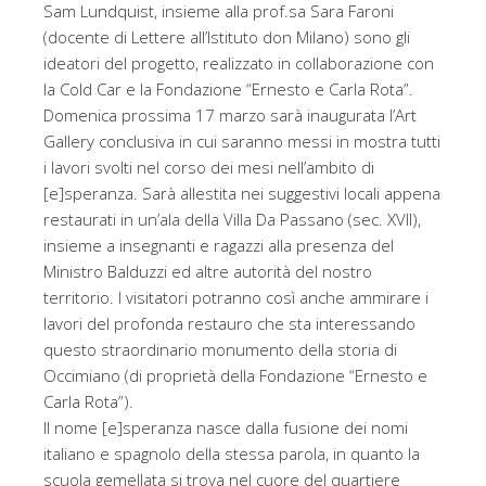
Sam Lundquist, insieme alla prof.sa Sara Faroni
(docente di Lettere all’Istituto don Milano) sono gli
ideatori del progetto, realizzato in collaborazione con
la Cold Car e la Fondazione “Ernesto e Carla Rota”.
Domenica prossima 17 marzo sarà inaugurata l’Art
Gallery conclusiva in cui saranno messi in mostra tutti
i lavori svolti nel corso dei mesi nell’ambito di
[e]speranza. Sarà allestita nei suggestivi locali appena
restaurati in un’ala della Villa Da Passano (sec. XVII),
insieme a insegnanti e ragazzi alla presenza del
Ministro Balduzzi ed altre autorità del nostro
territorio. I visitatori potranno così anche ammirare i
lavori del profonda restauro che sta interessando
questo straordinario monumento della storia di
Occimiano (di proprietà della Fondazione “Ernesto e
Carla Rota”).
Il nome [e]speranza nasce dalla fusione dei nomi
italiano e spagnolo della stessa parola, in quanto la
scuola gemellata si trova nel cuore del quartiere