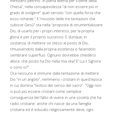
ministero petrino “in piena libertà per il bene della
Chiesa”, nella consapevolezza “di non essere più in
grado di svolgere” quel servizio “con quella forza che
esso richiede.” Il “nocciolo delle tre tentazioni che
subisce Gesù” sta nella “proposta di strumentalizzare
Dio, di usarlo per i propri interessi, per la propria
gloria e per il proprio successo. E dunque, in
sostanza, di mettere se stessi al posto di Dio,
rimuovendolo dalla propria esistenza e facendolo
sembrare superfluo. Ognuno dovrebbe chiedersi
allora: che posto ha Dio nella mia vita? E’ Lui il Signore
o sono io?”.
Ora nessuno è immune dalla tentazione di mettere
Dio “in un angolo”, nemmeno i cristiani in quest’epoca
in cui domina “l’eclissi del senso del sacro”. “Oggi non
si può più essere cristiani come semplice
conseguenza del fatto di vivere in una società che ha
radici cristiane: anche chi nasce da una famiglia
cristiana ed è educato religiosamente deve, ogni