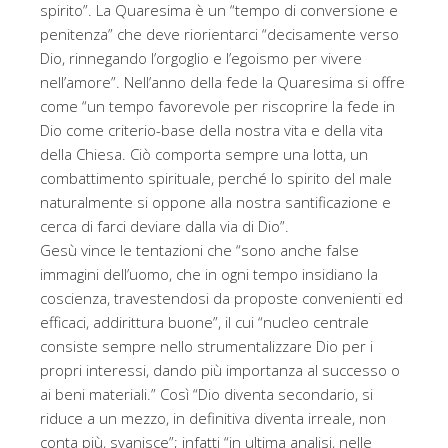
spirito”. La Quaresima è un “tempo di conversione e
penitenza” che deve riorientarci “decisamente verso
Dio, rinnegando l’orgoglio e l’egoismo per vivere
nell’amore”. Nell’anno della fede la Quaresima si offre
come “un tempo favorevole per riscoprire la fede in
Dio come criterio-base della nostra vita e della vita
della Chiesa. Ciò comporta sempre una lotta, un
combattimento spirituale, perché lo spirito del male
naturalmente si oppone alla nostra santificazione e
cerca di farci deviare dalla via di Dio”.
Gesù vince le tentazioni che “sono anche false
immagini dell’uomo, che in ogni tempo insidiano la
coscienza, travestendosi da proposte convenienti ed
efficaci, addirittura buone”, il cui “nucleo centrale
consiste sempre nello strumentalizzare Dio per i
propri interessi, dando più importanza al successo o
ai beni materiali.” Così “Dio diventa secondario, si
riduce a un mezzo, in definitiva diventa irreale, non
conta più, svanisce”; infatti “in ultima analisi, nelle