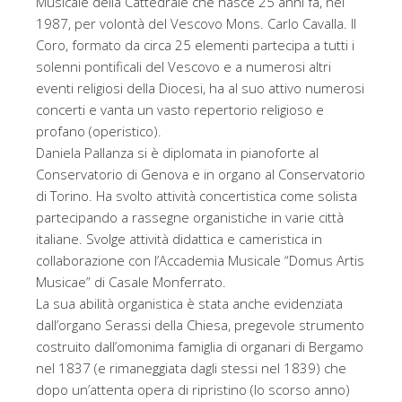
Musicale della Cattedrale che nasce 25 anni fa, nel
1987, per volontà del Vescovo Mons. Carlo Cavalla. Il
Coro, formato da circa 25 elementi partecipa a tutti i
solenni pontificali del Vescovo e a numerosi altri
eventi religiosi della Diocesi, ha al suo attivo numerosi
concerti e vanta un vasto repertorio religioso e
profano (operistico).
Daniela Pallanza si è diplomata in pianoforte al
Conservatorio di Genova e in organo al Conservatorio
di Torino. Ha svolto attività concertistica come solista
partecipando a rassegne organistiche in varie città
italiane. Svolge attività didattica e cameristica in
collaborazione con l’Accademia Musicale “Domus Artis
Musicae” di Casale Monferrato.
La sua abilità organistica è stata anche evidenziata
dall’organo Serassi della Chiesa, pregevole strumento
costruito dall’omonima famiglia di organari di Bergamo
nel 1837 (e rimaneggiata dagli stessi nel 1839) che
dopo un’attenta opera di ripristino (lo scorso anno)