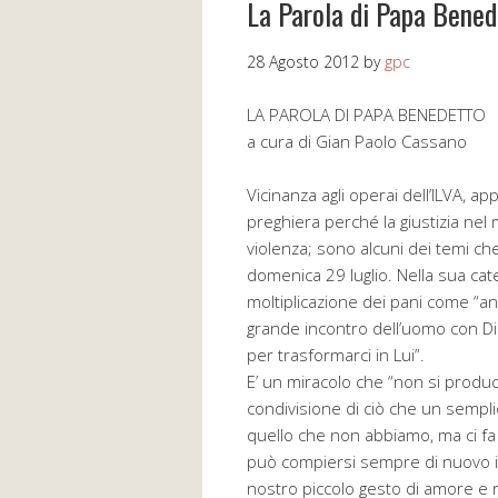
La Parola di Papa Bened
28 Agosto 2012
by
gpc
LA PAROLA DI PAPA BENEDETTO
a cura di Gian Paolo Cassano
Vicinanza agli operai dell’ILVA, app
preghiera perché la giustizia nel
violenza; sono alcuni dei temi ch
domenica 29 luglio. Nella sua cate
moltiplicazione dei pani come “an
grande incontro dell’uomo con Dio,
per trasformarci in Lui”.
E’ un miracolo che “non si produ
condivisione di ciò che un sempl
quello che non abbiamo, ma ci fa
può compiersi sempre di nuovo il 
nostro piccolo gesto di amore e 