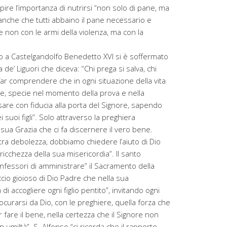
capire l’importanza di nutrirsi “non solo di pane, ma
a anche che tutti abbaino il pane necessario e
e non con le armi della violenza, ma con la
to a Castelgandolfo Benedetto XVI si è soffermato
 de’ Liguori che diceva: “Chi prega si salva, chi
 far comprendere che in ogni situazione della vita
e, specie nel momento della prova e nella
are con fiducia alla porta del Signore, sapendo
i suoi figli”. Solo attraverso la preghiera
 sua Grazia che ci fa discernere il vero bene.
tra debolezza, dobbiamo chiedere l’aiuto di Dio
ricchezza della sua misericordia”. Il santo
fessori di amministrare” il Sacramento della
cio gioioso di Dio Padre che nella sua
 di accogliere ogni figlio pentito”, invitando ogni
ocurarsi da Dio, con le preghiere, quella forza che
 fare il bene, nella certezza che il Signore non
n umiltà”. S. Alfonso “ci ricorda che il rapporto