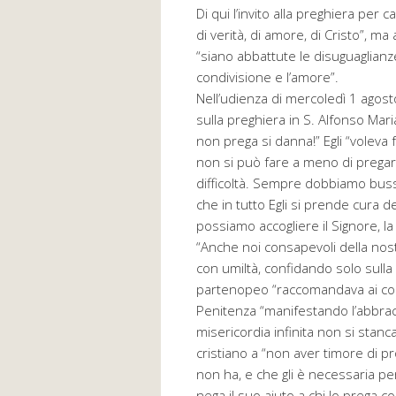
Di qui l’invito alla preghiera per 
di verità, di amore, di Cristo”, m
“siano abbattute le disuguaglianz
condivisione e l’amore”.
Nell’udienza di mercoledì 1 agos
sulla preghiera in S. Alfonso Maria
non prega si danna!” Egli “voleva
non si può fare a meno di pregar
difficoltà. Sempre dobbiamo buss
che in tutto Egli si prende cura de
possiamo accogliere il Signore, la
“Anche noi consapevoli della nos
con umiltà, confidando solo sulla 
partenopeo “raccomandava ai con
Penitenza “manifestando l’abbrac
misericordia infinita non si stanca
cristiano a “non aver timore di pr
non ha, e che gli è necessaria per
nega il suo aiuto a chi lo prega co