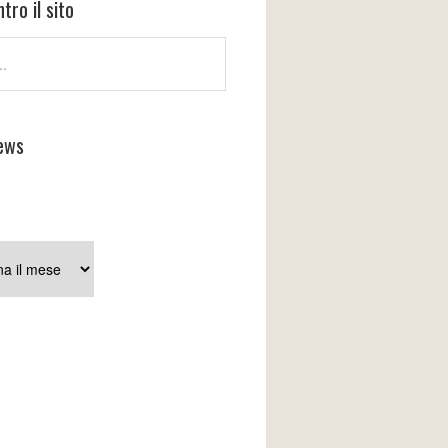
tro il sito
ews