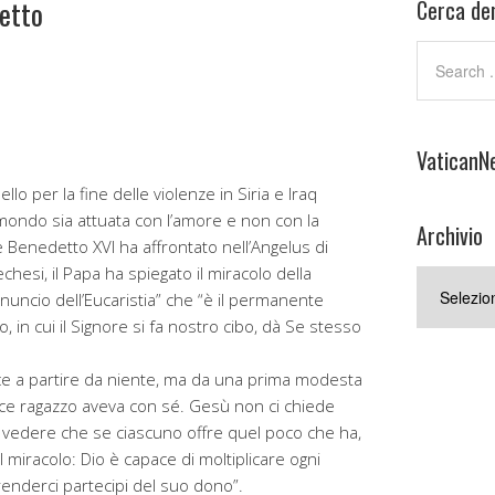
etto
Cerca den
VaticanN
ello per la fine delle violenze in Siria e Iraq
 mondo sia attuata con l’amore e non con la
Archivio
e Benedetto XVI ha affrontato nell’Angelus di
chesi, il Papa ha spiegato il miracolo della
Archivio
nuncio dell’Eucaristia” che “è il permanente
 in cui il Signore si fa nostro cibo, dà Se stesso
ce a partire da niente, ma da una prima modesta
ice ragazzo aveva con sé. Gesù non ci chiede
 vedere che se ciascuno offre quel poco che ha,
miracolo: Dio è capace di moltiplicare ogni
renderci partecipi del suo dono”.