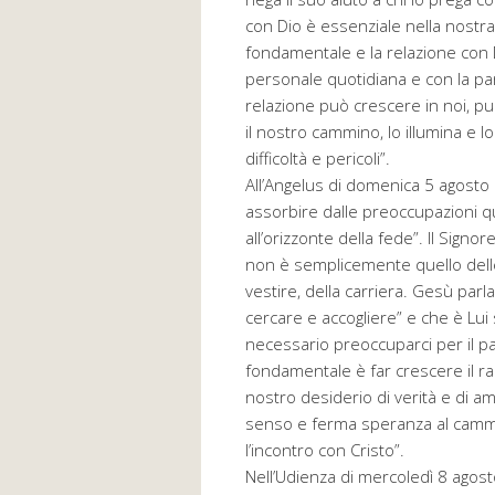
con Dio è essenziale nella nostra
fondamentale e la relazione con D
personale quotidiana e con la pa
relazione può crescere in noi, pu
il nostro cammino, lo illumina e 
difficoltà e pericoli”.
All’Angelus di domenica 5 agosto i
assorbire dalle preoccupazioni quo
all’orizzonte della fede”. Il Signo
non è semplicemente quello dell
vestire, della carriera. Gesù par
cercare e accogliere” e che è Lui 
necessario preoccuparci per il pa
fondamentale è far crescere il rap
nostro desiderio di verità e di amo
senso e ferma speranza al cammino
l’incontro con Cristo”.
Nell’Udienza di mercoledì 8 agosto