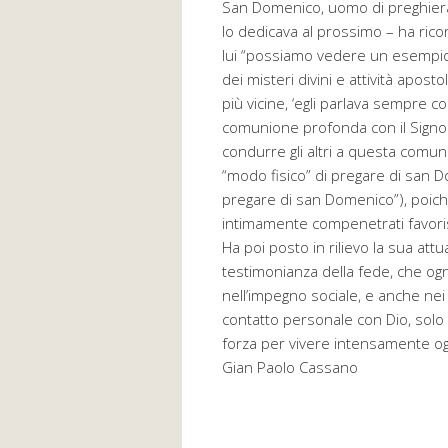
San Domenico, uomo di preghiera, 
lo dedicava al prossimo – ha ricor
lui “possiamo vedere un esempio
dei misteri divini e attività apos
più vicine, ‘egli parlava sempre co
comunione profonda con il Signor
condurre gli altri a questa comun
“modo fisico” di pregare di san 
pregare di san Domenico”), poich
intimamente compenetrati favorisc
Ha poi posto in rilievo la sua attua
testimonianza della fede, che ogni
nell’impegno sociale, e anche nei 
contatto personale con Dio, solo
forza per vivere intensamente og
Gian Paolo Cassano