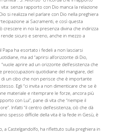
 vita: senza rapporto con Dio manca la relazione
io si realizza nel parlare con Dio nella preghiera
rtecipazione ai Sacramenti, e così questa
ò crescere in noi la presenza divina che indirizza
lo rende sicuro e sereno, anche in mezzo a
l Papa ha esortato i fedeli a non lasciarsi
tidiane, ma ad “aprirsi all’orizzonte di Dio,
re “vuole aprire ad un orizzonte dell’esistenza che
e preoccupazioni quotidiane del mangiare, del
la di un cibo che non perisce che è importante
stesso. Egli “ci invita a non dimenticare che se è
ne materiale e ritemprare le forze, ancora più
porto con Lui”, pane di vita che “riempie il
re”. Infatti “il centro dell’esistenza, ciò che dà
 spesso difficile della vita è la fede in Gesù, è
, a Castelgandolfo, ha riflettuto sulla preghiera in