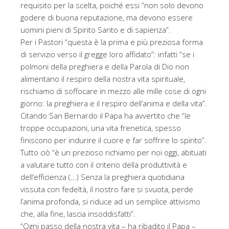
requisito per la scelta, poiché essi “non solo devono
godere di buona reputazione, ma devono essere
uomini pieni di Spirito Santo e di sapienza”.
Per i Pastori “questa è la prima e più preziosa forma
di servizio verso il gregge loro affidato”: infatti “se i
polmoni della preghiera e della Parola di Dio non
alimentano il respiro della nostra vita spirituale,
rischiamo di soffocare in mezzo alle mille cose di ogni
giorno: la preghiera e il respiro dell’anima e della vita”.
Citando San Bernardo il Papa ha avvertito che “le
troppe occupazioni, una vita frenetica, spesso
finiscono per indurire il cuore e far soffrire lo spirito”.
Tutto ciò “è un prezioso richiamo per noi oggi, abituati
a valutare tutto con il criterio della produttività e
dell’efficienza (…) Senza la preghiera quotidiana
vissuta con fedeltà, il nostro fare si svuota, perde
l’anima profonda, si riduce ad un semplice attivismo
che, alla fine, lascia insoddisfatti”.
“Ogni passo della nostra vita – ha ribadito il Papa –