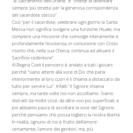
“al Sacramento dell’Ordine” e “chiede di diventare
sempre ‘più stretta’ per la generosa corrispondenza
del sacerdote stesso”.
Così “per il sacerdote, celebrare ogni giorno la Santa
Messa non significa svolgere una funzione rituale, ma
compiere una missione che coinvolge interamente e
profondamente l’esistenza, in comunione con Cristo
risorto che, nella sua Chiesa, continua ad attuare il
Sacrificio redentore”.
Al Regina Coeli il pensiero è andato a tutti i giovani
perché “siano attenti alla voce di Dio che parla
interiormente al loro cuori e li chiama a distaccarsi da
tutto per servire Lui”. Infatti “il Signore chiama
sempre, ma tante volte noi non ascoltiamo. Siamo
distratti da molte cose, da altre voci più superficiali; e
poi abbiamo paura di ascoltare la voce del Signore,
perché pensiamo che possa toglierci la nostra libertà.
In realtà, ognuno di noi è frutto dell’amore:
certamente, l’amore dei genitori, ma, più