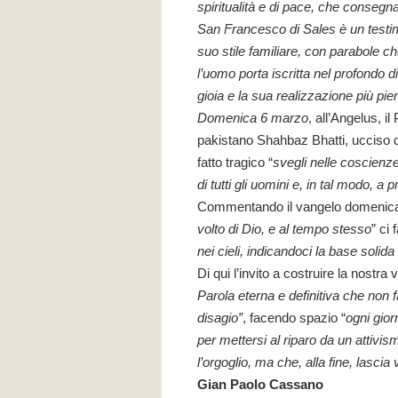
spiritualità e di pace, che consegna 
San Francesco di Sales è un testi
suo stile familiare, con parabole ch
l’uomo porta iscritta nel profondo di
gioia e la sua realizzazione più pie
Domenica 6 marzo
, all’Angelus, 
pakistano Shahbaz Bhatti, ucciso d
fatto tragico “
svegli nelle coscienze 
di tutti gli uomini e, in tal modo, a
Commentando il vangelo domenicale
volto di Dio, e al tempo stesso
” ci 
nei cieli, indicandoci la base solida
Di qui l’invito a costruire la nostra 
Parola eterna e definitiva che non f
disagio”
, facendo spazio “
ogni gior
per mettersi al riparo da un attiv
l’orgoglio, ma che, alla fine, lascia 
Gian Paolo Cassano