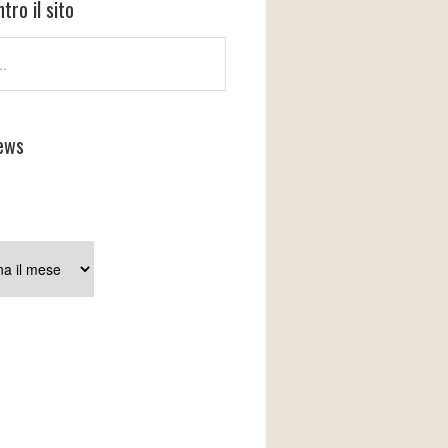
tro il sito
ews