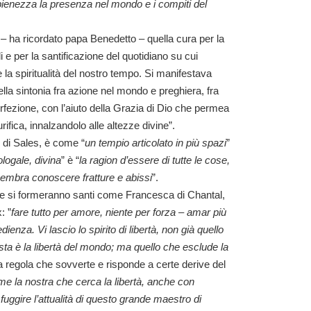
ienezza la presenza nel mondo e i compiti del
– ha ricordato papa Benedetto – quella cura per la
e per la santificazione del quotidiano su cui
e la spiritualità del nostro tempo. Si manifestava
nella sintonia fra azione nel mondo e preghiera, fra
rfezione, con l’aiuto della Grazia di Dio che permea
rifica, innalzandolo alle altezze divine”.
di Sales, è come “
un tempio articolato in più spazi
”
logale, divina
” è “
la ragion d’essere di tutte le cose,
embra conoscere fratture e abissi
”.
ale si formeranno santi come Francesca di Chantal,
: ”
fare tutto per amore, niente per forza – amar più
enza. Vi lascio lo spirito di libertà, non già quello
ta è la libertà del mondo; ma quello che esclude la
a regola che sovverte e risponde a certe derive del
me la nostra che cerca la libertà, anche con
fuggire l’attualità di questo grande maestro di