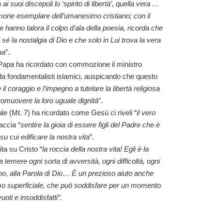
ai suoi discepoli lo ‘spirito di libertà’, quella vera …
mone esemplare dell’umanesimo cristiano; con il
e hanno talora il colpo d’ala della poesia, ricorda che
 sé la nostalgia di Dio e che solo in Lui trova la vera
na
”.
il Papa ha ricordato con commozione il ministro
a fondamentalisti islamici, auspicando che questo
il coraggio e l’impegno a tutelare la libertà religiosa
 promuovere la loro uguale dignità
”.
 (Mt. 7) ha ricordato come Gesù ci riveli “
il vero
faccia “
sentire la gioia di essere figli del Padre che è
 su cui edificare la nostra vita
”.
vita su Cristo “
la roccia della nostra vita! Egli è la
a temere ogni sorta di avversità, ogni difficoltà, ogni
no, alla Parola di Dio… È un prezioso aiuto anche
ismo superficiale, che può soddisfare per un momento
vuoti e insoddisfatti”.