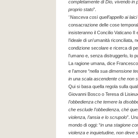
completamente di Dio, vivendo in p
proprio stato
”.
“
Nasceva così quell’appello ai laici
consacrazione delle cose temporali 
insisteranno il Concilio Vaticano II 
l’ideale di un’umanità riconciliata, 
condizione secolare e ricerca di pe
l’umano e, senza distruggerlo, lo pu
La ragione umana, dice Francesco 
e l’amore “
nella sua dimensione teo
in una scala ascendente che non s
Qui si basa quella regola sulla qu
Giovanni Bosco o Teresa di Lisieux
l’obbedienza che temere la disobbedi
che esclude l’obbedienza, ché ques
violenza, l’ansia e lo scrupolo
”. Un
mondo di oggi: “
in una stagione co
violenza e inquietudine, non deve s