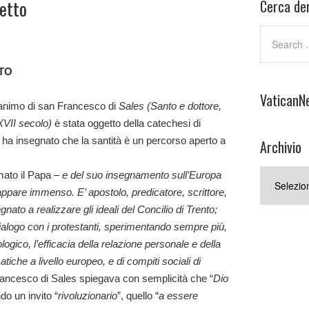
etto
Cerca den
TO
VaticanN
’animo di san Francesco di
Sales (Santo e dottore,
 XVII secolo)
è stata oggetto della catechesi di
 ha insegnato che la santità è un percorso aperto a
Archivio
Archivio
mato il Papa
– e del suo insegnamento sull’Europa
appare immenso. E’ apostolo, predicatore, scrittore,
ato a realizzare gli ideali del Concilio di Trento;
dialogo con i protestanti, sperimentando sempre più,
logico, l’efficacia della relazione personale e della
atiche a livello europeo, e di compiti sociali di
ancesco di Sales spiegava con semplicità che “
Dio
do un invito “
rivoluzionario
”, quello “
a essere