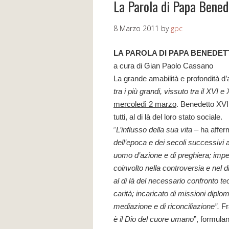
La Parola di Papa Bened
8 Marzo 2011
by
gpc
LA PAROLA DI PAPA BENEDET
a cura di Gian Paolo Cassano
La grande amabilità e profondità d
tra i più grandi, vissuto tra il XVI e
mercoledì 2 marzo
. Benedetto XVI
tutti, al di là del loro stato sociale.
“
L’influsso della sua vita –
ha affer
dell’epoca e dei secoli successivi 
uomo d’azione e di preghiera; impegn
coinvolto nella controversia e nel 
al di là del necessario confronto teo
carità; incaricato di missioni diplom
mediazione e di riconciliazione”.
Fr
è il Dio del cuore umano
”, formulan