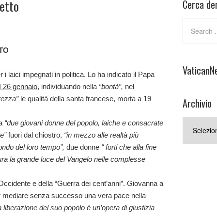
etto
Cerca den
TO
VaticanN
laici impegnati in politica. Lo ha indicato il Papa
 26 gennaio
, individuando nella
“bontà”,
nel
urezza”
le qualità della santa francese, morta a 19
Archivio
Archivio
a
“due giovani donne del popolo, laiche e consacrate
te”
fuori dal chiostro,
“in mezzo alle realtà più
ondo del loro tempo”,
due donne
“ forti che alla fine
ra la grande luce del Vangelo nelle complesse
Occidente e della “Guerra dei cent’anni”. Giovanna a
per mediare senza successo una vera pace nella
a liberazione del suo popolo è un’opera di giustizia