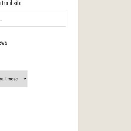
tro il sito
ews