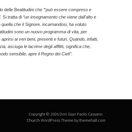
lo delle Beatitudini
che
“
può essere compreso e
”.
Si tratta di
“
un insegnamento che viene dall’alto e
quella che il Signore, incarnandosi, ha voluto
titudini sono un nuovo programma di vita, per
 aprirsi ai veri beni, presenti e futuri. Quando, infatti,
a, asciuga le lacrime degli afflitti, significa che,
do sensibile, apre il Regno dei Cieli”.
Copyright © 2026 Don Gian Paolo Cassano.
Church
WordPress Theme by themehall.com