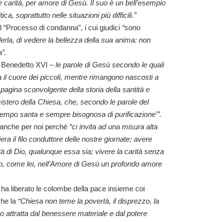
carità, per amore di Gesù. Il suo è un bell’esempio
tica, soprattutto nelle situazioni più difficili.”
al “Processo di condanna”, i cui giudici
“sono
rla, di vedere la bellezza della sua anima: non
”.
o Benedetto XVI
– le parole di Gesù secondo le quali
 ha il cuore dei piccoli, mentre rimangono nascosti a
pagina sconvolgente della storia della santità e
istero della Chiesa, che, secondo le parole del
o tempo santa e sempre bisognosa di purificazione’”.
 anche per noi perché
“ci invita ad una misura alta
iera il filo conduttore delle nostre giornate; avere
tà di Dio, qualunque essa sia; vivere la carità senza
ndo, come lei, nell’Amore di Gesù un profondo amore
, ha liberato le colombe della pace insieme coi
he la
“Chiesa non teme la povertà, il disprezzo, la
 attratta dal benessere materiale e dal potere