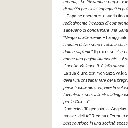
umana, che Giovanna compie nelle 
di santità per i laici impegnati in poli
Il Papa ne ripercorre la storia fino 
radicalmente incapaci di comprende
sapevano di condannare una Santa
“
Vengono alla mente
– ha aggiunt
i misteri di Dio sono rivelati a chi
dotti e sapienti.”
Il processo
“è una 
anche una pagina illuminante sul m
Concilio Vaticano II, è ‘allo stess
La sua è una testimonianza valida
della vita cristiana: fare della pregh
piena fiducia nel compiere la volon
favoritismi, senza limiti e attinge
per la Chiesa”.
Domenica 30 gennaio
, all’Angelus
ragazzi dell’ACR ed ha affermato c
persecuzione in una società spesso