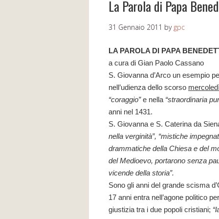
La Parola di Papa Bened
31 Gennaio 2011
by
gpc
LA PAROLA DI PAPA BENEDET
a cura di Gian Paolo Cassano
S. Giovanna d’Arco un esempio per i 
nell’udienza dello scorso
mercoledì
“coraggio”
e nella
“straordinaria p
anni nel 1431.
S.
Giovanna e S. Caterina da Sien
nella verginità”, “mistiche impegna
drammatiche della Chiesa e del m
del Medioevo, portarono senza pau
vicende della storia”.
Sono gli anni del grande scisma d’
17 anni entra nell’agone politico 
giustizia tra i due popoli cristiani;
“l