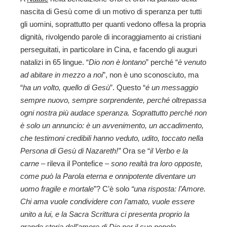
nascita di Gesù come di un motivo di speranza per tutti
gli uomini, soprattutto per quanti vedono offesa la propria
dignità, rivolgendo parole di incoraggiamento ai cristiani
perseguitati, in particolare in Cina, e facendo gli auguri
natalizi in 65 lingue. “
Dio non è lontano
” perché “
è venuto
ad abitare in mezzo a noi
”, non è uno sconosciuto, ma
“
ha un volto, quello di Gesù
”. Questo “
é un messaggio
sempre nuovo, sempre sorprendente, perché oltrepassa
ogni nostra più audace speranza. Soprattutto perché non
è solo un annuncio: è un avvenimento, un accadimento,
che testimoni credibili hanno veduto, udito, toccato nella
Persona di Gesù di Nazareth!”
Ora se “
il Verbo e la
carne
– rileva il Pontefice –
sono realtà tra loro opposte,
come può la Parola eterna e onnipotente diventare un
uomo fragile e mortale
”? C’è solo
“una risposta: l’Amore.
Chi ama vuole condividere con l’amato, vuole essere
unito a lui, e la Sacra Scrittura ci presenta proprio la