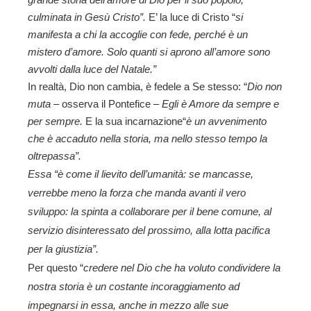
grande storia dell’amore di Dio per il suo popolo,
culminata in Gesù Cristo”.
E’ la luce di Cristo “
si
manifesta a chi la accoglie con fede, perché è un
mistero d’amore. Solo quanti si aprono all’amore sono
avvolti dalla luce del Natale.”
In realtà, Dio non cambia, è fedele a Se stesso: “
Dio non
muta
– osserva il Pontefice –
Egli è Amore da sempre e
per sempre.
E la sua incarnazione“
è un avvenimento
che è accaduto nella storia, ma nello stesso tempo la
oltrepassa”.
Essa
“è come il lievito dell’umanità: se mancasse,
verrebbe meno la forza che manda avanti il vero
sviluppo: la spinta a collaborare per il bene comune, al
servizio disinteressato del prossimo, alla lotta pacifica
per la giustizia”.
Per questo “
credere nel Dio che ha voluto condividere la
nostra storia è un costante incoraggiamento ad
impegnarsi in essa, anche in mezzo alle sue