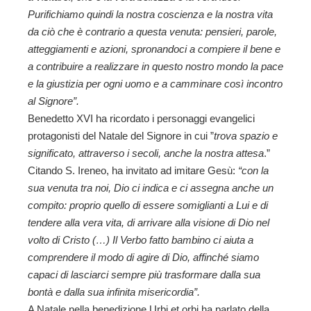
Purifichiamo quindi la nostra coscienza e la nostra vita
da ciò che è contrario a questa venuta: pensieri, parole,
atteggiamenti e azioni, spronandoci a compiere il bene e
a contribuire a realizzare in questo nostro mondo la pace
e la giustizia per ogni uomo e a camminare così incontro
al Signore”.
Benedetto XVI ha ricordato i personaggi evangelici
protagonisti del Natale del Signore in cui ”
trova spazio e
significato, attraverso i secoli, anche la nostra attesa
.”
Citando S. Ireneo, ha invitato ad imitare Gesù:
“con la
sua venuta tra noi, Dio ci indica e ci assegna anche un
compito: proprio quello di essere somiglianti a Lui e di
tendere alla vera vita, di arrivare alla visione di Dio nel
volto di Cristo (…) Il Verbo fatto bambino ci aiuta a
comprendere il modo di agire di Dio, affinché siamo
capaci di lasciarci sempre più trasformare dalla sua
bontà e dalla sua infinita misericordia”.
A
Natale
nella benedizione Urbi et orbi ha parlato della