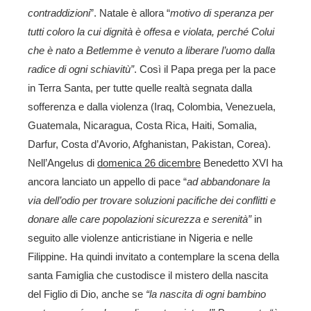
contraddizioni
”. Natale è allora “
motivo di speranza per
tutti coloro la cui dignità è offesa e violata, perché Colui
che è nato a Betlemme è venuto a liberare l’uomo dalla
radice di ogni schiavitù”
. Così il Papa prega per la pace
in Terra Santa, per tutte quelle realtà segnata dalla
sofferenza e dalla violenza (Iraq, Colombia, Venezuela,
Guatemala, Nicaragua, Costa Rica, Haiti,
Somalia,
Darfur, Costa d’Avorio, Afghanistan, Pakistan, Corea).
Nell’Angelus di
domenica 26 dicembre
Benedetto XVI ha
ancora lanciato un appello di pace “
ad abbandonare la
via dell’odio per trovare soluzioni pacifiche dei conflitti e
donare alle care popolazioni sicurezza e serenità”
in
seguito alle violenze anticristiane in Nigeria e nelle
Filippine.
Ha quindi
invitato a contemplare la scena della
santa Famiglia che custodisce il mistero della nascita
del Figlio di Dio, anche se
“la nascita di ogni bambino