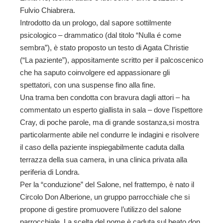
Fulvio Chiabrera.
Introdotto da un prologo, dal sapore sottilmente
psicologico – drammatico (dal titolo “Nulla é come
sembra”), è stato proposto un testo di Agata Christie
(“La paziente”), appositamente scritto per il palcoscenico
che ha saputo coinvolgere ed appassionare gli
spettatori, con una suspense fino alla fine.
Una trama ben condotta con bravura dagli attori – ha
commentato un esperto giallista in sala – dove l’ispettore
Cray, di poche parole, ma di grande sostanza,si mostra
particolarmente abile nel condurre le indagini e risolvere
il caso della paziente inspiegabilmente caduta dalla
terrazza della sua camera, in una clinica privata alla
periferia di Londra.
Per la “conduzione” del Salone, nel frattempo, è nato il
Circolo Don Alberione, un gruppo parrocchiale che si
propone di gestire promuovere l’utilizzo del salone
parrocchiale. La scelta del nome è caduta sul beato don