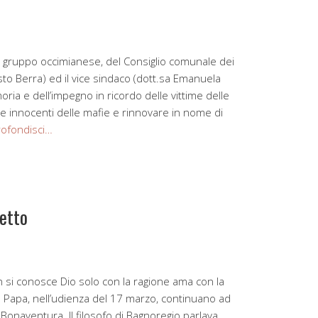
 gruppo occimianese, del Consiglio comunale dei
esto Berra) ed il vice sindaco (dott.sa Emanuela
ria e dell’impegno in ricordo delle vittime delle
ime innocenti delle mafie e rinnovare in nome di
ofondisci…
etto
 si conosce Dio solo con la ragione ama con la
il Papa, nell’udienza del 17 marzo, continuano ad
 Bonaventura. II filosofo di Bagnoregio parlava