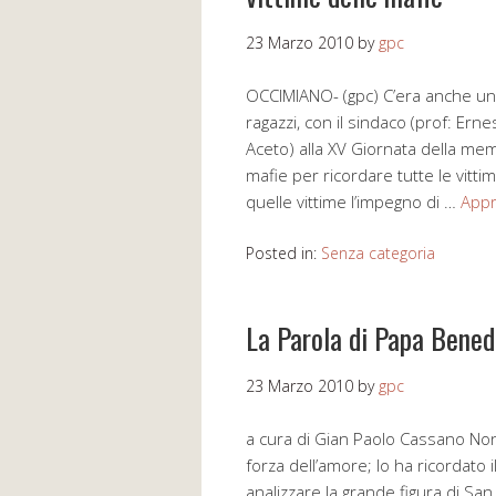
23 Marzo 2010
by
gpc
OCCIMIANO- (gpc) C’era anche un
ragazzi, con il sindaco (prof: Ern
Aceto) alla XV Giornata della memo
mafie per ricordare tutte le vitt
quelle vittime l’impegno di …
Appr
Posted in:
Senza categoria
La Parola di Papa Bened
23 Marzo 2010
by
gpc
a cura di Gian Paolo Cassano Non
forza dell’amore; lo ha ricordato 
analizzare la grande figura di San