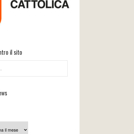
tro il sito
ews