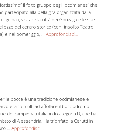
icatissimo” il folto gruppo degli occimianesi che
artecipato alla bella gita organizzata dalla
 guidati, visitare la città dei Gonzaga e le sue
llezze del centro storico (con l’insolito Teatro
na) e nel pomeriggio, …
Approfondisci…
er le bocce è una tradizione occimianese e
zo erano molti ad affollare il bocciodromo
e dei campionati italiani di categoria D, che ha
tato di Alessandria. Ha trionfato la Cerutti in
auro …
Approfondisci…