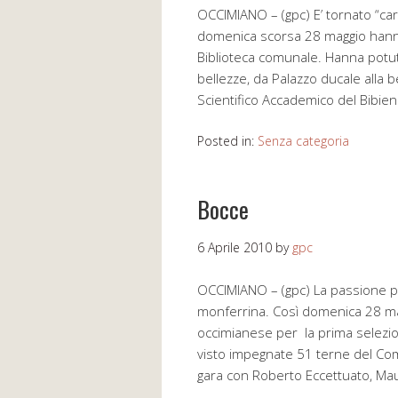
OCCIMIANO – (gpc) E’ tornato “car
domenica scorsa 28 maggio hanno p
Biblioteca comunale. Hanna potuto,
bellezze, da Palazzo ducale alla be
Scientifico Accademico del Bibie
Posted in:
Senza categoria
Bocce
6 Aprile 2010
by
gpc
OCCIMIANO – (gpc) La passione p
monferrina. Così domenica 28 mar
occimianese per la prima selezion
visto impegnate 51 terne del Comi
gara con Roberto Eccettuato, M