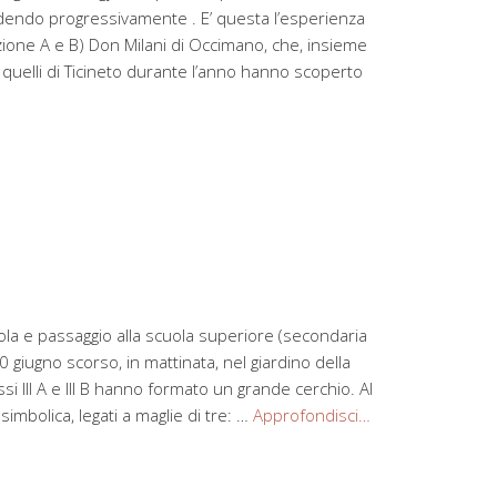
fondendo progressivamente . E’ questa l’esperienza
zione A e B) Don Milani di Occimano, che, insieme
 a quelli di Ticineto durante l’anno hanno scoperto
ola e passaggio alla scuola superiore (secondaria
 giugno scorso, in mattinata, nel giardino della
ssi III A e III B hanno formato un grande cerchio. Al
simbolica, legati a maglie di tre: …
Approfondisci…