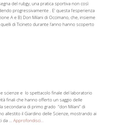
egna del rubgy, una pratica sportiva non così
fondendo progressivamente . E’ questa l’esperienza
zione A e B) Don Milani di Occimano, che, insieme
 a quelli di Ticineto durante l’anno hanno scoperto
le scienze e lo spettacolo finale del laboratorio
ità finali che hanno offerto un saggio delle
ola secondaria di primo grado “don Milani” di
 allestito il Giardino delle Scienze, mostrando ai
ti da …
Approfondisci…