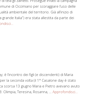
i tela gli zainetti. Prosegue infatti la campagna
 Comune di Occimiano per scoraggiare l’uso delle
alità ambientale del territorio. Già all’inizio di
 grande Italia”) era stata allestita da parte dei
ondisci…
 è l’incontro dei figli (e discendenti) di Maria
er la seconda volta (il 1° Casalone day è stato
ca scorsa 13 giugno Maria e Pietro avevano avuto
 8: Olimpia, Teresina, Rosanna, …
Approfondisci…