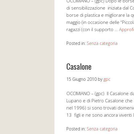
OCCIMIANO – (gpc) Dopo le borse d
di sensibilizzazione iniziata dal
borse di plastica e migliorare la qu
maggio (in occasione delle “Piccola
ragazzi (con il supporto …
Approf
Posted in:
Senza categoria
Casalone
15 Giugno 2010
by
gpc
OCCIMIANO – (gpc) Il Casalone day;
Lupano e di Pietro Casalone che p
nel 1996) si sono trovati domeni
13 figli e ne sono ancora viventi
Posted in:
Senza categoria