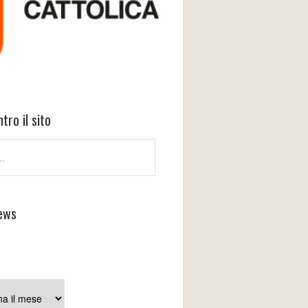
tro il sito
ews