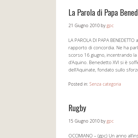
La Parola di Papa Bened
21 Giugno 2010
by
gpc
LA PAROLA DI PAPA BENEDETTO a 
rapporto di concordia. Ne ha parl
scorso 16 giugno, incentrando la
d’Aquino. Benedetto XVI si è sof
dell’Aquinate, fondato sullo sfor
Posted in:
Senza categoria
Rugby
15 Giugno 2010
by
gpc
OCCIMIANO – (gpc) Un anno all’ins