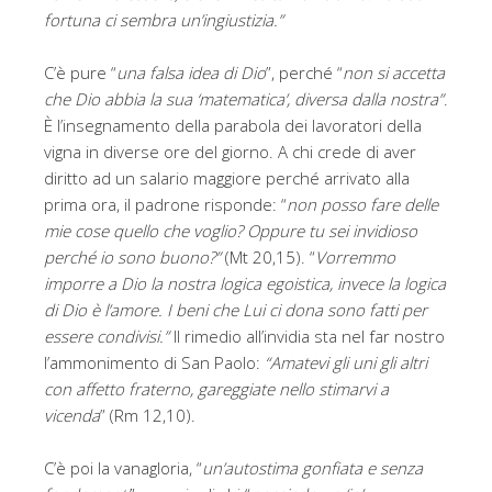
fortuna ci sembra un’ingiustizia.”
C’è pure “
una falsa idea di Dio
”, perché “
non si accetta
che Dio abbia la sua ‘matematica’, diversa dalla nostra”
.
È l’insegnamento della parabola dei lavoratori della
vigna in diverse ore del giorno. A chi crede di aver
diritto ad un salario maggiore perché arrivato alla
prima ora, il padrone risponde: “
non posso fare delle
mie cose quello che voglio? Oppure tu sei invidioso
perché io sono buono?”
(Mt 20,15). “
Vorremmo
imporre a Dio la nostra logica egoistica, invece la logica
di Dio è l’amore. I beni che Lui ci dona sono fatti per
essere condivisi.”
Il rimedio all’invidia sta nel far nostro
l’ammonimento di San Paolo:
“Amatevi gli uni gli altri
con affetto fraterno, gareggiate nello stimarvi a
vicenda
” (Rm 12,10).
C’è poi la vanagloria, “
un’autostima gonfiata e senza