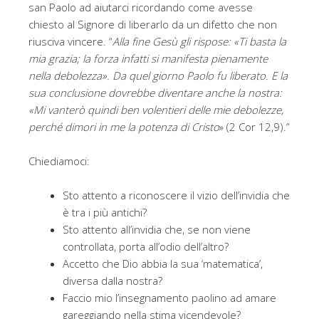
san Paolo ad aiutarci ricordando come avesse
chiesto al Signore di liberarlo da un difetto che non
riusciva vincere. “
Alla fine Gesù gli rispose: «Ti basta la
mia grazia; la forza infatti si manifesta pienamente
nella debolezza». Da quel giorno Paolo fu liberato. E la
sua conclusione dovrebbe diventare anche la nostra:
«Mi vanterò quindi ben volentieri delle mie debolezze,
perché dimori in me la potenza di Cristo
» (2 Cor 12,9).”
Chiediamoci:
Sto attento a riconoscere il vizio dell’invidia che
è tra i più antichi?
Sto attento all’invidia che, se non viene
controllata, porta all’odio dell’altro?
Accetto che Dio abbia la sua ‘matematica’,
diversa dalla nostra?
Faccio mio l’insegnamento paolino ad amare
gareggiando nella stima vicendevole?