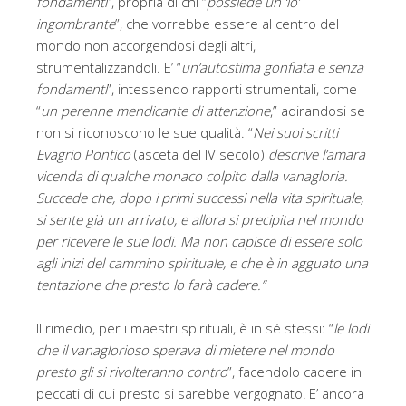
fondamenti
”, propria di chi “
possiede un ‘io’
ingombrante
”, che vorrebbe essere al centro del
mondo non accorgendosi degli altri,
strumentalizzandoli. E’ “
un’autostima gonfiata e senza
fondamenti
”, intessendo rapporti strumentali, come
“
un perenne mendicante di attenzione
,” adirandosi se
non si riconoscono le sue qualità. “
Nei suoi scritti
Evagrio Pontico
(asceta del IV secolo)
descrive l’amara
vicenda di qualche monaco colpito dalla vanagloria.
Succede che, dopo i primi successi nella vita spirituale,
si sente già un arrivato, e allora si precipita nel mondo
per ricevere le sue lodi. Ma non capisce di essere solo
agli inizi del cammino spirituale, e che è in agguato una
tentazione che presto lo farà cadere.”
Il rimedio, per i maestri spirituali, è in sé stessi: “
le lodi
che il vanaglorioso sperava di mietere nel mondo
presto gli si rivolteranno contro
”, facendolo cadere in
peccati di cui presto si sarebbe vergognato! E’ ancora