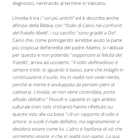
diagnostici, rientrando al termine in Vaticano.
L’invidia è tra i “
vizi più antichi
” ed è descritta anche
all’inizio della Bibbia, con “
l’odio di Caino nei confronti
del fratello Abele
”, i cui sacrifici “
sono graditi a Dio
”.
Caino che, come primogenito avrebbe avuto la parte
più cospicua dell’eredità del padre Adamo, si rabbuia
per questo e non potendo “
sopportare la felicità del
fratello
”, arriva ad ucciderlo. “
Il volto dell’invidioso è
sempre triste: lo sguardo è basso, pare che indaghi in
continuazione il suolo, ma in realtà non vede niente,
perché la mente è avviluppata da pensieri pieni di
cattiveria. L’invidia, se non viene controllata, porta
all’odio dell’altro
.” Filosofi e sapienti in ogni ambito
culturale (non solo cristiano) hanno riflettuto su
questo vizio alla cui base “
c’è un rapporto di odio e
amore: si vuole il male dell’altro, ma segretamente si
desidera essere come lui. L’altro è l’epifania di ciò che
vorremmo essere, e che in realtà non siamo. La sua