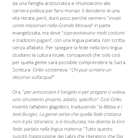
da una famiglia aristocratica e rinunciarono alla
carriera politica per farsi monaci. Il desiderio di una
vita ritirata, però, durò poco perché vennero “
inviati
come missionari nella Grande Moravia
” in parte
evangelizzata, ma dove “
sopravvivevano molti costumi
e tradizioni pagani
“, con una lingua parlata, non scritta,
senza alfabeto. Per spiegare la fede nella loro lingua
studiano la cultura locale, consapevoli che solo così
per quella gente sarà possibile comprendere la Sacra
Scrittura. Cirillo sosteneva: “
Chi può scrivere un
discorso sull’acqua
?”
Ora, “
per annunciare il Vangelo e per pregare ci voleva
uno strumento proprio, adatto, specifico”.
Così Cirillo
inventò l’alfabeto glagolitico, traducendo “
la Bibbia e i
testi liturgici. La gente sente che quella fede cristiana
non è più ‘straniera’, si è inculturata, ma diventa la loro
fede, parlata nella lingua materna.”
Tutto questo
suscitò l’opposizione dei Latini che ritengono che Dio