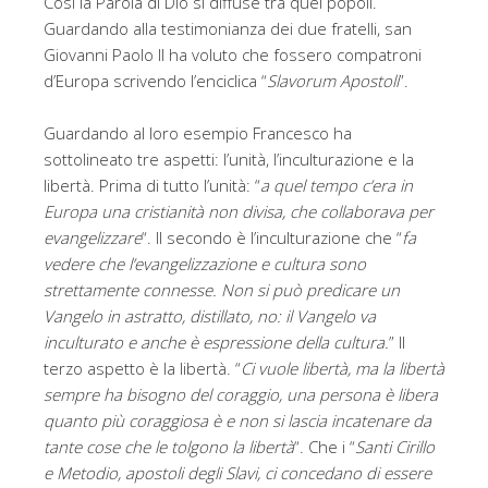
Così la Parola di Dio si diffuse tra quei popoli.
Guardando alla testimonianza dei due fratelli, san
Giovanni Paolo II ha voluto che fossero compatroni
d’Europa scrivendo l’enciclica “
Slavorum Apostoli
”.
Guardando al loro esempio Francesco ha
sottolineato tre aspetti: l’unità, l’inculturazione e la
libertà. Prima di tutto l’unità: “
a quel tempo c’era in
Europa una cristianità non divisa, che collaborava per
evangelizzare
“. Il secondo è l’inculturazione che “
fa
vedere che l’evangelizzazione e cultura sono
strettamente connesse. Non si può predicare un
Vangelo in astratto, distillato, no: il Vangelo va
inculturato e anche è espressione della cultura.
” Il
terzo aspetto è la libertà. “
Ci vuole libertà, ma la libertà
sempre ha bisogno del coraggio, una persona è libera
quanto più coraggiosa è e non si lascia incatenare da
tante cose che le tolgono la libertà
“. Che i “
Santi Cirillo
e Metodio, apostoli degli Slavi, ci concedano di essere