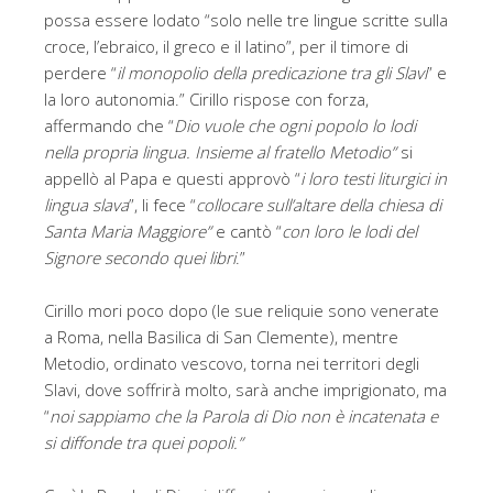
possa essere lodato “solo nelle tre lingue scritte sulla
croce, l’ebraico, il greco e il latino”, per il timore di
perdere “
il monopolio della predicazione tra gli Slavi
” e
la loro autonomia.” Cirillo rispose con forza,
affermando che “
Dio vuole che ogni popolo lo lodi
nella propria lingua. Insieme al fratello Metodio”
si
appellò al Papa e questi approvò “
i loro testi liturgici in
lingua slava
”, li fece “
collocare sull’altare della chiesa di
Santa Maria Maggiore”
e cantò “
con loro le lodi del
Signore secondo quei libri
.”
Cirillo mori poco dopo (le sue reliquie sono venerate
a Roma, nella Basilica di San Clemente), mentre
Metodio, ordinato vescovo, torna nei territori degli
Slavi, dove soffrirà molto, sarà anche imprigionato, ma
“
noi sappiamo che la Parola di Dio non è incatenata e
si diffonde tra quei popoli.”