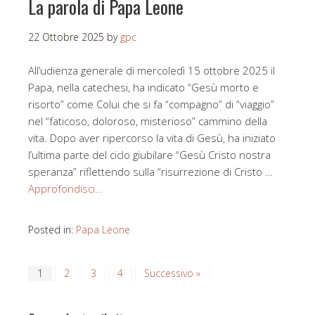
La parola di Papa Leone
22 Ottobre 2025
by
gpc
All’udienza generale di mercoledì 15 ottobre 2025 il
Papa, nella catechesi, ha indicato “Gesù morto e
risorto” come Colui che si fa “compagno” di “viaggio”
nel “faticoso, doloroso, misterioso” cammino della
vita. Dopo aver ripercorso la vita di Gesù, ha iniziato
l’ultima parte del ciclo giubilare “Gesù Cristo nostra
speranza” riflettendo sulla “risurrezione di Cristo …
Approfondisci…
Posted in:
Papa Leone
1
2
3
4
Successivo »