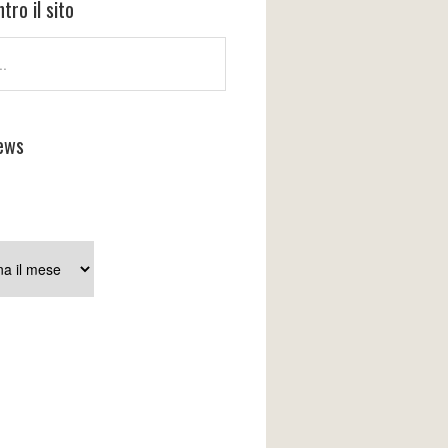
tro il sito
ews