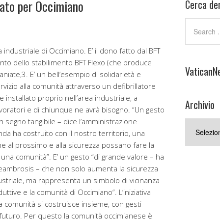
nato per Occimiano
Cerca den
 industriale di Occimiano. E’ il dono fatto dal BFT
to dello stabilimento BFT Flexo (che produce
VaticanN
aniate,3. E’ un bell’esempio di solidarietà e
ervizio alla comunità attraverso un defibrillatore
installato proprio nell’area industriale, a
Archivio
avoratori e di chiunque ne avrà bisogno. “Un gesto
n segno tangibile – dice l’amministrazione
Archivio
da ha costruito con il nostro territorio, una
e al prossimo e alla sicurezza possano fare la
i una comunità”. E’ un gesto “di grande valore – ha
eambrosis – che non solo aumenta la sicurezza
dustriale, ma rappresenta un simbolo di vicinanza
uttive e la comunità di Occimiano”. L’iniziativa
 comunità si costruisce insieme, con gesti
l futuro. Per questo la comunità occimianese è