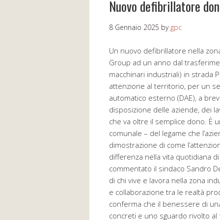
Nuovo defibrillatore do
8 Gennaio 2025
by
gpc
Un nuovo defibrillatore nella zona
Group ad un anno dal trasferimen
macchinari industriali) in strada P
attenzione al territorio, per un s
automatico esterno (DAE), a breve 
disposizione delle aziende, dei l
che va oltre il semplice dono. È u
comunale – del legame che l’azien
dimostrazione di come l’attenzion
differenza nella vita quotidiana d
commentato il sindaco Sandro D
di chi vive e lavora nella zona in
e collaborazione tra le realtà prod
conferma che il benessere di una
concreti e uno sguardo rivolto a