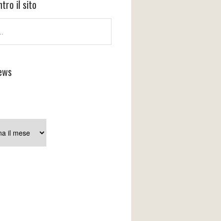
tro il sito
ews