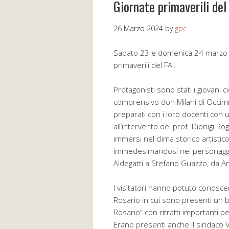
Giornate primaverili de
26 Marzo 2024
by
gpc
Sabato 23 e domenica 24 marzo a
primaverili del FAI.
Protagonisti sono stati i giovani ci
comprensivo don Milani di Occimia
preparati con i loro docenti con 
all’intervento del prof. Dionigi R
immersi nel clima storico artistic
immedesimandosi nei personaggi ri
Aldegatti a Stefano Guazzo, da A
I visitatori hanno potuto conosce
Rosario in cui sono presenti un 
Rosario” con ritratti importanti 
Erano presenti anche il sindaco Va