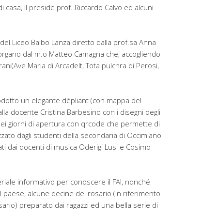
 di casa, il preside prof. Riccardo Calvo ed alcuni
 del Liceo Balbo Lanza diretto dalla prof.sa Anna
l’organo dal m.o Matteo Camagna che, accogliendo
rani(Ave Maria di Arcadelt, Tota pulchra di Perosi,
odotto un elegante dépliant (con mappa del
alla docente Cristina Barbesino con i disegni degli
 nei giorni di apertura con qrcode che permette di
zato dagli studenti della secondaria di Occimiano
ati dai docenti di musica Oderigi Lusi e Cosimo
riale informativo per conoscere il FAI, nonché
l paese, alcune decine del rosario (in riferimento
ario) preparato dai ragazzi ed una bella serie di