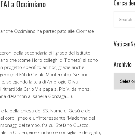
l FAI a Occimiano
Cerca den
nche Occimiano ha partecipato alle Giornate
VaticanN
ceroni della secondaria di I grado dell’Istituto
no che (come i loro colleghi di Ticineto) si sono
Archivio
un progetto specifico ad hoc, grazie anche
oggero (del FAI di Casale Monferrato). Si sono
Archivio
o e, spiegando la tela di Ambrogio Oliva,
tratti (da Carlo V a papa s. Pio V, da mons.
nna d’Alancon a Isabella Gonzaga….).
re la bella chiesa del SS. Nome di Gesú e del
bel coro ligneo e un’interessante “Madonna del
personaggi del tempo, fra cui Stefano Guazzo.
leria Olivieri, vice sindaco e consigliere delegato,