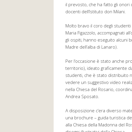
il prevosto, che ha fatto gli onori
docenti dell’Istituto don Milani.
Molto bravo il coro degli studenti
Maria Figazzolo, accompagnati al
gli ospiti, hanno eseguito alcuni b
Madre dell’alba di Lanaro).
Per l’occasione è stato anche pr
territorio), ideato graficamente d
studenti, che è stato distribuito
vedere un suggestivo video realiz
nella Chiesa del Rosario, coordin
Andrea Sposato.
A disposizione c’era diverso mate
una brochure – guida turistica de
alla Chiesa della Madonna del Ros
disegni illustrativi della Chiesa.