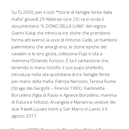
Su Tv 2000, per il ciclo
“
Storie di famiglie ferite dalla
mafia” giovedì 29 febbraio (ore 23) va in onda il
documentario “IL DONO DELLA LUNA” del regista
Gianni Vukaj che intreccia tre storie che prendono
forma attraverso la voce di Antonio Cadili, un bambino
palermitano che ama gli eroi, le storie epiche dei
cavalieri e le loro gesta, colleziona Pupi e cita a
memoria l’Orlando Furioso. È lui il cantastorie che,
tenendo in mano Astolfo, il suo pupo preferito,
introduce nella vita quotidiana di tre famiglie ferite
per mano della mafia: Patrizia Nencioni, Teresa Fiume
(Strage dei Gergofili – Firenze 1993). Fiammetta
Borsellino (figlia di Paolo e Agnese Borsellino, mamma
di Futura e Felìcita), Arcangela e Marianna, vedove dei
due fratelli Luciani morti a San Marco in Lamis il 9
agosto 2017.