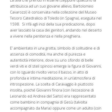
La tela che prendo in esame (seppure qualcuno la
attribuisca ad un suo giovane allievo, Bartolomeo
Cavarozzi) è conservata nella collezione del Museo
Tesoro Catedralicio di Toledo (in Spagna), eseguita nel
1598. Si rifà agli inizi della sua predicazione, dopo
aver lasciato la casa dei genitori, andando nel deserto
a vivere nella penitenza e nella preghiera.
E’ ambientato in una grotta, simbolo di solitudine e di
assenza di comodità, ma anche di purezza e
autenticità interiore, dove su uno sfondo di belle
verdi viti e di steli spinosi emerge la figura di Giovanni,
con lo sguardo rivolto verso il basso, in atto di
profonda e intima meditazione, in un’atmosfera di
introspezione. La scelta di Caravaggio è piuttosto
insolita, poiché Giovanni finora (con l’eccezione di
Leonardo ed Andrea del Sarto) era rappresentato
come bambino in compagnia di Gesù (talvolta
accompagnato da Maria) oppure come un adulto (con