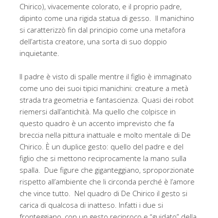
Chirico), vivacemente colorato, e il proprio padre,
dipinto come una rigida statua di gesso. Il manichino
si caratterizzò fin dal principio come una metafora
dell’artista creatore, una sorta di suo doppio
inquietante.
Il padre è visto di spalle mentre il figlio è immaginato
come uno dei suoi tipici manichini: creature a metà
strada tra geometria e fantascienza. Quasi dei robot
riemersi dall’antichità. Ma quello che colpisce in
questo quadro è un accento imprevisto che fa
breccia nella pittura inattuale e molto mentale di De
Chirico. È un duplice gesto: quello del padre e del
figlio che si mettono reciprocamente la mano sulla
spalla. Due figure che giganteggiano, sproporzionate
rispetto all’ambiente che li circonda perché è l’amore
che vince tutto. Nel quadro di De Chirico il gesto si
carica di qualcosa di inatteso. Infatti i due si
fronteggiano, con un gesto reciproco e “guidato” della