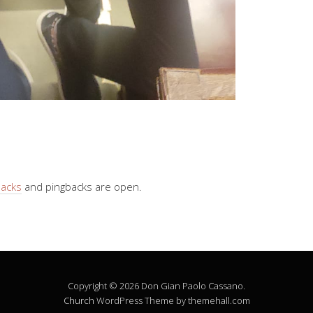
backs
and pingbacks are open.
Copyright © 2026 Don Gian Paolo Cassano.
Church
WordPress Theme by themehall.com