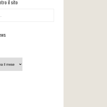
tro il sito
ews