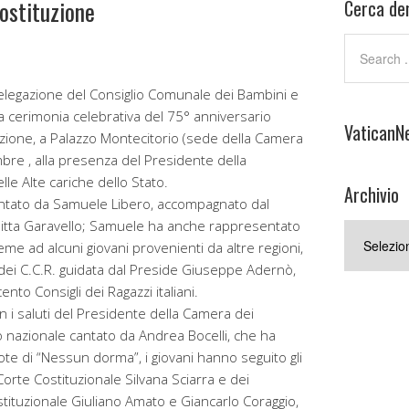
Costituzione
Cerca den
egazione del Consiglio Comunale dei Bambini e
la cerimonia celebrativa del 75° anniversario
VaticanN
tuzione, a Palazzo Montecitorio (sede della Camera
bre , alla presenza del Presidente della
lle Alte cariche dello Stato.
Archivio
entato da Samuele Libero, accompagnato dal
ditta Garavello; Samuele ha anche rappresentato
Archivio
ieme ad alcuni giovani provenienti da altre regioni,
dei C.C.R. guidata dal Preside Giuseppe Adernò,
nto Consigli dei Ragazzi italiani.
n i saluti del Presidente della Camera dei
o nazionale cantato da Andrea Bocelli, che ha
te di “Nessun dorma”, i giovani hanno seguito gli
Corte Costituzionale Silvana Sciarra e dei
stituzionale Giuliano Amato e Giancarlo Coraggio,