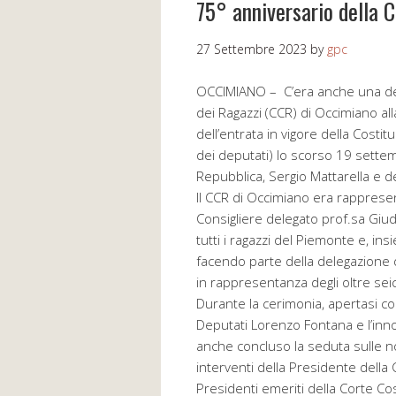
75° anniversario della 
27 Settembre 2023
by
gpc
OCCIMIANO – C’era anche una del
dei Ragazzi (CCR) di Occimiano al
dell’entrata in vigore della Costi
dei deputati) lo scorso 19 settem
Repubblica, Sergio Mattarella e de
Il CCR di Occimiano era rappres
Consigliere delegato prof.sa Giu
tutti i ragazzi del Piemonte e, ins
facendo parte della delegazione 
in rappresentanza degli oltre seice
Durante la cerimonia, apertasi co
Deputati Lorenzo Fontana e l’inn
anche concluso la seduta sulle no
interventi della Presidente della 
Presidenti emeriti della Corte Co