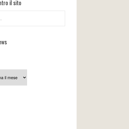
tro il sito
ews