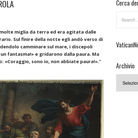
ROLA
Cerca den
molte miglia da terra ed era agitata dalle
rario. Sul finire della notte egli andò verso di
VaticanN
dendolo camminare sul mare, i discepoli
È un fantasma!» e gridarono dalla paura. Ma
o: «Coraggio, sono io, non abbiate paura!».”
Archivio
Archivio