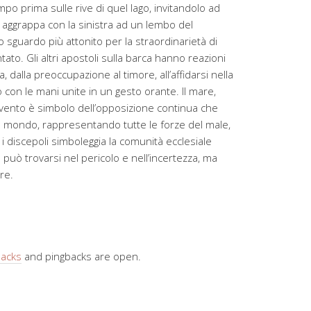
empo prima sulle rive di quel lago, invitandolo ad
 si aggrappa con la sinistra ad un lembo del
 sguardo più attonito per la straordinarietà di
to. Gli altri apostoli sulla barca hanno reazioni
, dalla preoccupazione al timore, all’affidarsi nella
 con le mani unite in un gesto orante. Il mare,
 vento è simbolo dell’opposizione continua che
l mondo, rappresentando tutte le forze del male,
i discepoli simboleggia la comunità ecclesiale
 può trovarsi nel pericolo e nell’incertezza, ma
re.
backs
and pingbacks are open.