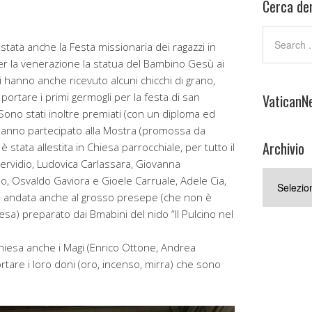
Cerca den
 stata anche la Festa missionaria dei ragazzi in
er la venerazione la statua del Bambino Gesù ai
ni hanno anche ricevuto alcuni chicchi di grano,
 portare i primi germogli per la festa di san
VaticanN
 Sono stati inoltre premiati (con un diploma ed
 hanno partecipato alla Mostra (promossa da
Archivio
 stata allestita in Chiesa parrocchiale, per tutto il
Servidio, Ludovica Carlassara, Giovanna
Archivio
no, Osvaldo Gaviora e Gioele Carruale, Adele Cia,
 andata anche al grosso presepe (che non è
esa) preparato dai Bmabini del nido “Il Pulcino nel
Chiesa anche i Magi (Enrico Ottone, Andrea
tare i loro doni (oro, incenso, mirra) che sono