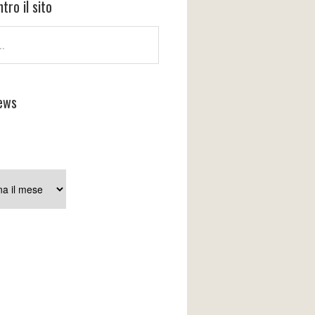
tro il sito
ews