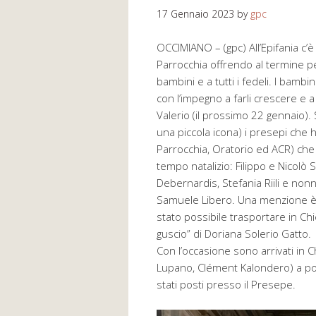
17 Gennaio 2023
by
gpc
OCCIMIANO – (gpc) All’Epifania c’è
Parrocchia offrendo al termine p
bambini e a tutti i fedeli. I bambi
con l’impegno a farli crescere e a
Valerio (il prossimo 22 gennaio).
una piccola icona) i presepi che
Parrocchia, Oratorio ed ACR) che è
tempo natalizio: Filippo e Nicolò 
Debernardis, Stefania Riili e non
Samuele Libero. Una menzione è
stato possibile trasportare in Chi
guscio” di Doriana Solerio Gatto.
Con l’occasione sono arrivati in 
Lupano, Clément Kalondero) a por
stati posti presso il Presepe.