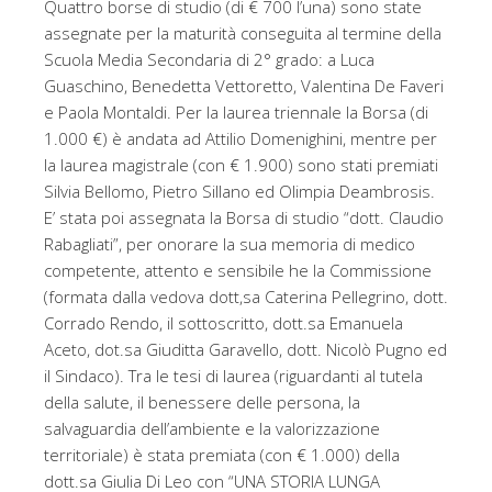
Quattro borse di studio (di € 700 l’una) sono state
assegnate per la maturità conseguita al termine della
Scuola Media Secondaria di 2° grado: a Luca
Guaschino, Benedetta Vettoretto, Valentina De Faveri
e Paola Montaldi. Per la laurea triennale la Borsa (di
1.000 €) è andata ad Attilio Domenighini, mentre per
la laurea magistrale (con € 1.900) sono stati premiati
Silvia Bellomo, Pietro Sillano ed Olimpia Deambrosis.
E’ stata poi assegnata la Borsa di studio “dott. Claudio
Rabagliati”, per onorare la sua memoria di medico
competente, attento e sensibile he la Commissione
(formata dalla vedova dott,sa Caterina Pellegrino, dott.
Corrado Rendo, il sottoscritto, dott.sa Emanuela
Aceto, dot.sa Giuditta Garavello, dott. Nicolò Pugno ed
il Sindaco). Tra le tesi di laurea (riguardanti al tutela
della salute, il benessere delle persona, la
salvaguardia dell’ambiente e la valorizzazione
territoriale) è stata premiata (con € 1.000) della
dott.sa Giulia Di Leo con “UNA STORIA LUNGA