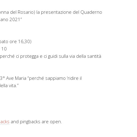
donna del Rosario) la presentazione del Quaderno
miano 2021”
bato ore 16,30)
e 10
erché ci protegga e ci guidi sulla via della santità
 3° Ave Maria “perché sappiamo ‘ridire il
lla vita.”
backs
and pingbacks are open.