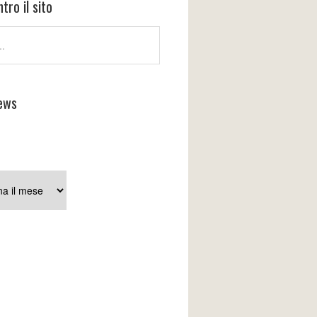
tro il sito
ews