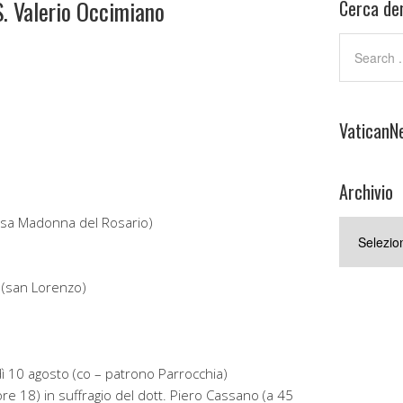
S. Valerio Occimiano
Cerca den
VaticanN
Archivio
iesa Madonna del Rosario)
Archivio
 (san Lorenzo)
ì 10 agosto (co – patrono Parrocchia)
ore 18) in suffragio del dott. Piero Cassano (a 45