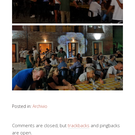
Posted in:
Archivio
Comments are closed, but
trackbacks
and pingbacks
are open.