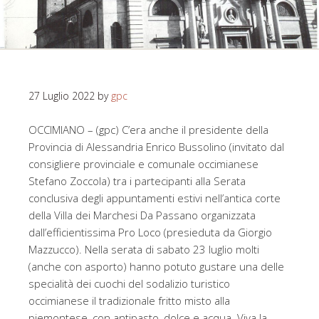
27 Luglio 2022
by
gpc
OCCIMIANO – (gpc) C’era anche il presidente della
Provincia di Alessandria Enrico Bussolino (invitato dal
consigliere provinciale e comunale occimianese
Stefano Zoccola) tra i partecipanti alla Serata
conclusiva degli appuntamenti estivi nell’antica corte
della Villa dei Marchesi Da Passano organizzata
dall’efficientissima Pro Loco (presieduta da Giorgio
Mazzucco). Nella serata di sabato 23 luglio molti
(anche con asporto) hanno potuto gustare una delle
specialità dei cuochi del sodalizio turistico
occimianese il tradizionale fritto misto alla
piemontese, con antipasto, dolce e acqua. Viva la