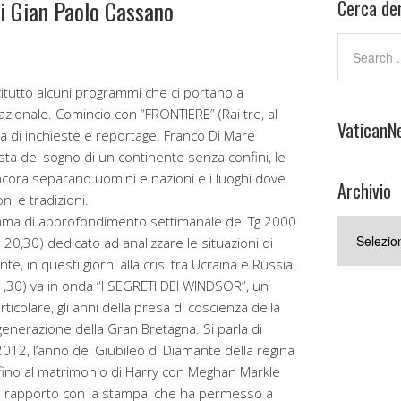
 Gian Paolo Cassano
Cerca den
itutto alcuni programmi che ci portano a
azionale. Comincio con “FRONTIERE” (Rai tre, al
VaticanN
 di inchieste e reportage. Franco Di Mare
sta del sogno di un continente senza confini, le
ancora separano uomini e nazioni e i luoghi dove
Archivio
ni e tradizioni.
amma di approfondimento settimanale del Tg 2000
Archivio
e 20,30) dedicato ad analizzare le situazioni di
e, in questi giorni alla crisi tra Ucraina e Russia.
1,30) va in onda “I SEGRETI DEI WINDSOR”, un
icolare, gli anni della presa di coscienza della
 generazione della Gran Bretagna. Si parla di
2012, l’anno del Giubileo di Diamante della regina
, fino al matrimonio di Harry con Meghan Markle
so rapporto con la stampa, che ha permesso a