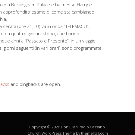
o ruolo a Buckingham Palace e ha messo Harry e
Un approfondito esame di come sta cambiando il
hia.
ma serata (ore 21,10) va in onda “TELEMACO”, il
o da quattro giovani storici, che hanno
inque anni a “Passato e Presente”, in un viaggio
Nei giorni seguenti (in vari orari) sono programmate
backs
and pingbacks are open.
Copyright © 2026 Don Gian Paolo Cassano.
Church
WordPress Theme by themehall.com