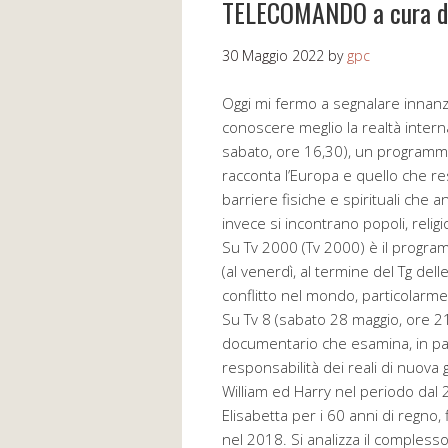
TELECOMANDO a cura di
30 Maggio 2022
by
gpc
Oggi mi fermo a segnalare innanz
conoscere meglio la realtà intern
sabato, ore 16,30), un programma
racconta l’Europa e quello che re
barriere fisiche e spirituali che 
invece si incontrano popoli, religio
Su Tv 2000 (Tv 2000) è il progr
(al venerdì, al termine del Tg dell
conflitto nel mondo, particolarment
Su Tv 8 (sabato 28 maggio, ore 2
documentario che esamina, in part
responsabilità dei reali di nuova
William ed Harry nel periodo dal 
Elisabetta per i 60 anni di regno
nel 2018. Si analizza il comples