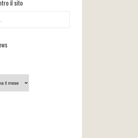
tro il sito
ews